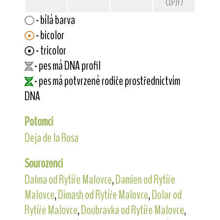
ČLP/FXD/33789
- bílá barva
- bicolor
- tricolor
- pes má DNA profil
- pes má potvrzené rodiče prostřednictvím
DNA
Potomci
Deja de la Rosa
Sourozenci
Dalma od Rytíře Malovce
,
Damien od Rytíře
Malovce
,
Dimash od Rytíře Malovce
,
Dolar od
Rytíře Malovce
,
Doubravka od Rytíře Malovce
,