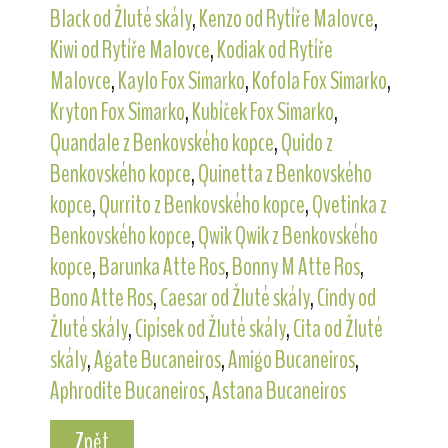
Black od Žluté skály
,
Kenzo od Rytíře Malovce
,
Kiwi od Rytíře Malovce
,
Kodiak od Rytíře
Malovce
,
Kaylo Fox Simarko
,
Kofola Fox Simarko
,
Kryton Fox Simarko
,
Kubíček Fox Simarko
,
Quandale z Benkovského kopce
,
Quido z
Benkovského kopce
,
Quinetta z Benkovského
kopce
,
Qurrito z Benkovského kopce
,
Qvetinka z
Benkovského kopce
,
Qwik Qwik z Benkovského
kopce
,
Barunka Atte Ros
,
Bonny M Atte Ros
,
Bono Atte Ros
,
Caesar od Žluté skály
,
Cindy od
Žluté skály
,
Cipísek od Žluté skály
,
Cita od Žluté
skály
,
Agate Bucaneiros
,
Amigo Bucaneiros
,
Aphrodite Bucaneiros
,
Astana Bucaneiros
Zpět