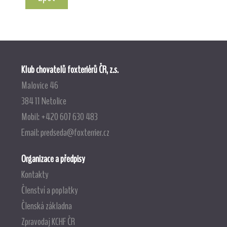
Klub chovatelů foxteriérů ČR, z.s.
Malovice 46
384 11 Netolice
Mobil: +420 607 630 483
Email:
predseda@foxterrier.cz
Organizace a předpisy
Kontakty
Členství a poplatky
Členská základna
Zpravodaj KCHF ČR