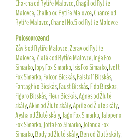
Cha-cha od Rytíře Malovce
,
Chagil od Rytíře
Malovce
,
Chalko od Rytíře Malovce
,
Chance od
Rytíře Malovce
,
Chanel No.5 od Rytíře Malovce
Polosourozenci
Záviš od Rytíře Malovce
,
Zerav od Rytíře
Malovce
,
Zlaťák od Rytíře Malovce
,
Inge Fox
Simarko
,
Ippy Fox Simarko
,
Isis Fox Simarko
,
Ivett
Fox Simarko
,
Falcon Bicskás
,
Falstaff Bicskás
,
Fantaghiro Bicskás
,
Faust Bicskás
,
Fido Bicskás
,
Figaro Bicskás
,
Fleur Bicskás
,
Agnes od Žluté
skály
,
Akim od Žluté skály
,
Aprile od Žluté skály
,
Aysha od Žluté skály
,
Jago Fox Simarko
,
Jalapeno
Fox Simarko
,
Joffa Fox Simarko
,
Jolanda Fox
Simarko
,
Bady od Žluté skály
,
Ben od Žluté skály
,