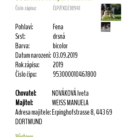
Číslo zápisu:
ČLP/FXD/38941
Pohlaví:
Fena
Srst:
drsná
Barva:
bicolor
Datum narození:
03.09.2019
Rok zápisu:
2019
Číslo čipu:
953000010467800
Chovatel:
NOVÁKOVÁ Iveta
Majitel:
WEISS MANUELA
Adresa majitele:
Erpinghofstrasse 8, 443 69
DORTMUND