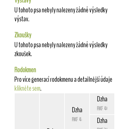
Výstavy
U tohoto psa nebyly nalezeny žádné výsledky
výstav.
Zkoušky
U tohoto psa nebyly nalezeny žádné výsledky
zkoušek.
Rodokmen
Pro více generací rodokmenu a detailnější údaje
klikněte sem
.
Dzhassta
Teddy
RKF 4030305
Dzhassta
Irji Iris
RKF 4466650
Dzhassta
Bonit