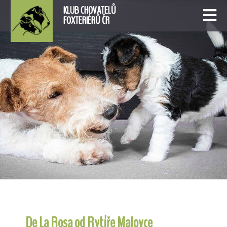
KLUB CHOVATELŮ
FOXTERIÉRŮ ČR
De La Rosa od Rytíře Malovce