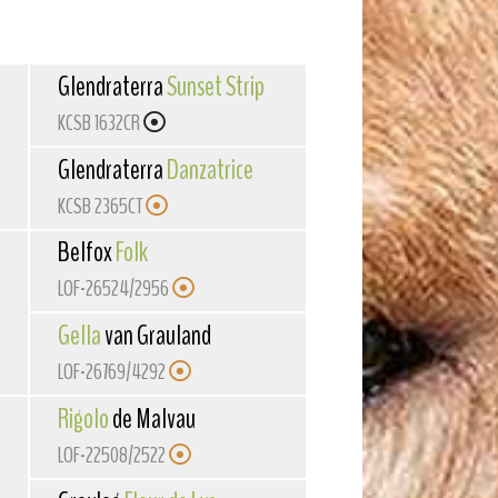
Glendraterra
Sunset Strip
KCSB 1632CR
t
Glendraterra
Danzatrice
KCSB 2365CT
Belfox
Folk
LOF-26524/2956
 Adrien
Gella
van Grauland
LOF-26769/4292
Rigolo
de Malvau
LOF-22508/2522