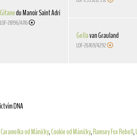
Gitane
du Manoir Saint Adrien
LOF-28196/4716
Gella
van Grauland
LOF-26769/4292
nictvím DNA
,
Caramelka od Máničky
,
Cookie od Máničky
,
Ramsey Fox Rebell
,