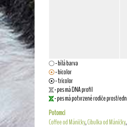
- bílá barva
- bicolor
- tricolor
- pes má DNA profil
- pes má potvrzené rodiče prostřed
Potomci
Coffee od Máničky
,
Cibulka od Máničky