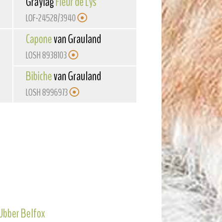
Graylag
Fleur de Lys
LOF-24528/3940
Capone
van Grauland
LOSH 8938103
Bibiche
van Grauland
LOSH 8996973
Ubber Belfox