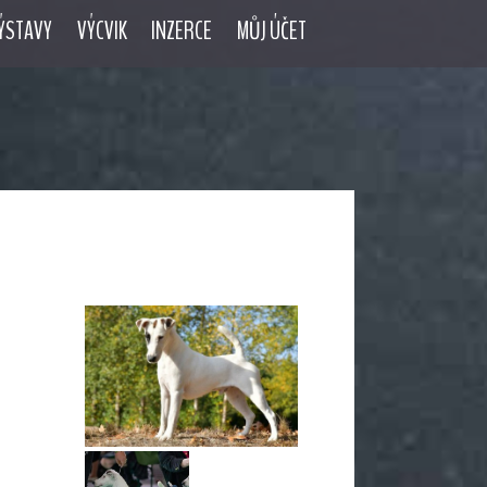
ÝSTAVY
VÝCVIK
INZERCE
MŮJ ÚČET