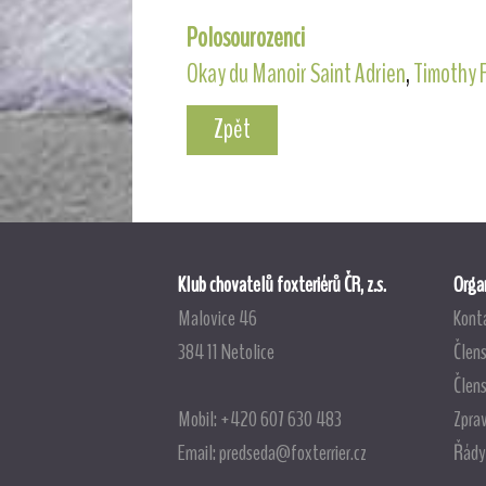
Polosourozenci
Okay du Manoir Saint Adrien
,
Timothy 
Zpět
Klub chovatelů foxteriérů ČR, z.s.
Organ
Malovice 46
Kont
384 11 Netolice
Člens
Člen
Mobil: +420 607 630 483
Zpra
Email:
predseda@foxterrier.cz
Řády