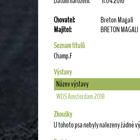
Datum narození:
11.04.2016
Chovatel:
Breton Magali
Majitel:
BRETON MAGALI
Seznam titulů
Champ.F
Výstavy
Název výstavy
WDS Amsterdam 2018
Zkoušky
U tohoto psa nebyly nalezeny žádné vý