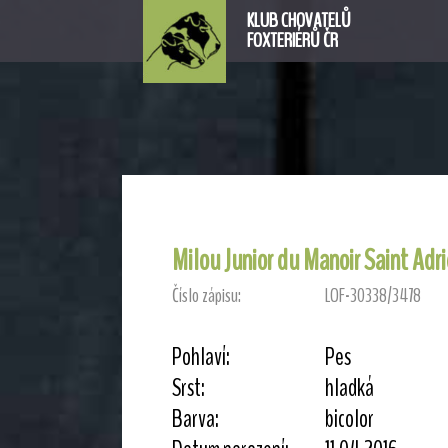
KLUB CHOVATELŮ
FOXTERIÉRŮ ČR
Milou Junior du Manoir Saint Adr
Číslo zápisu:
LOF-30338/3478
Pohlaví:
Pes
Srst:
hladká
Barva:
bicolor