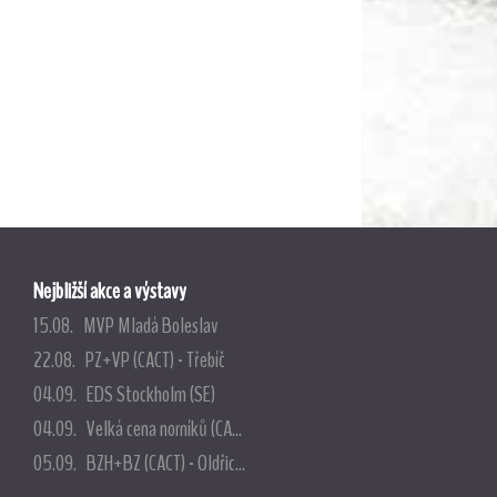
Nejbližší akce a výstavy
15.08. MVP Mladá Boleslav
22.08. PZ+VP (CACT) - Třebíč
04.09. EDS Stockholm (SE)
04.09. Velká cena norníků (CA...
05.09. BZH+BZ (CACT) - Oldřic...