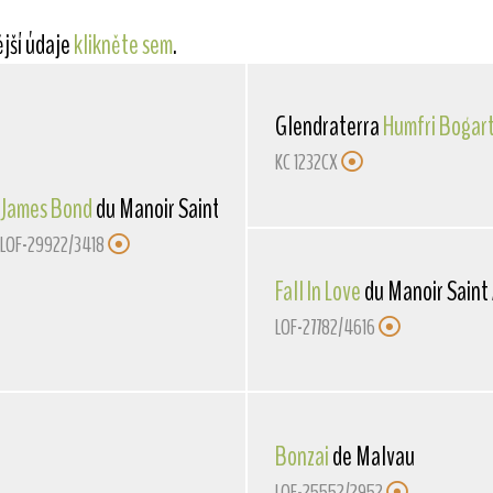
ější údaje
klikněte sem
.
Glendraterra
Humfri Bogar
KC 1232CX
James Bond
du Manoir Saint Adrien
LOF-29922/3418
Fall In Love
du Manoir Saint
LOF-27782/4616
n
Bonzai
de Malvau
LOF-25552/2952