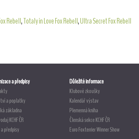
Fox Rebell
,
Totaly in Love Fox Rebell
,
Ultra Secret Fox Rebell
izace a předpisy
Důležité informace
akty
Klubové zkoušky
tví a poplatky
Kalendář výstav
ská základna
Plemenná kniha
vodaj KCHF ČR
Členská sekce KCHF ČR
 a předpisy
Euro Foxterrier Winner Show