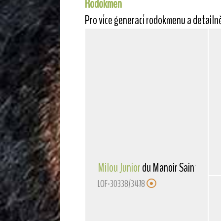
Rodokmen
Pro více generací rodokmenu a detailn
Milou Junior
du Manoir Saint Adrie
LOF-30338/3478