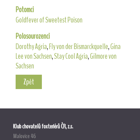
Potomci
Goldfever of Sweetest Poison
Polosourozenci
Dorothy Agria
,
Fly von der Bismarckquelle
,
Gina
Lee von Sachsen
,
Stay Cool Agria
,
Gilmore von
Sachsen
Zpět
Klub chovatelů foxteriérů ČR, z.s.
Malovice 46