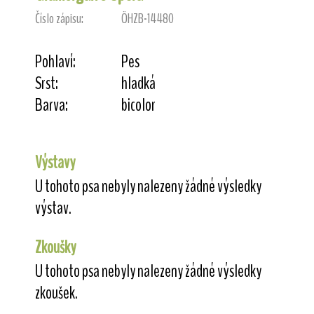
Číslo zápisu:
ÖHZB-14480
Pohlaví:
Pes
Srst:
hladká
Barva:
bicolor
Výstavy
U tohoto psa nebyly nalezeny žádné výsledky
výstav.
Zkoušky
U tohoto psa nebyly nalezeny žádné výsledky
zkoušek.