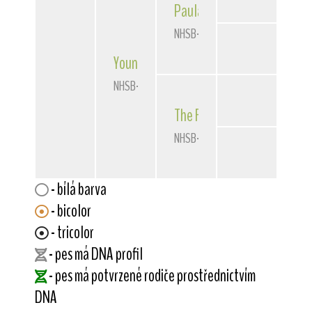
Paulanna Pepper
of Fieldro
NHSB-2250777
Young Rascal
v.d. Franschman
NHSB-2354756
The Rascals
Farm Evergreen
NHSB-2076652
- bílá barva
- bicolor
- tricolor
- pes má DNA profil
- pes má potvrzené rodiče prostřednictvím
DNA