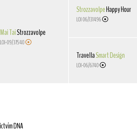
Strozzavolpe
Happy Hour
LOI 06/131496
Mai Tai
Strozzavolpe
LOI-09/37540
Travella
Smart Design
LOI-06/6740
nictvím DNA