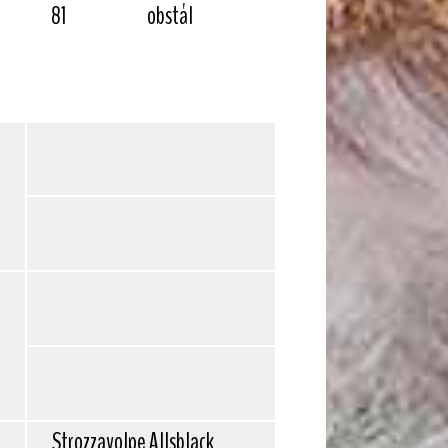
81
obstál
Strozzavolpe Allsblack