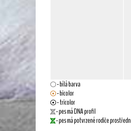
- bílá barva
- bicolor
- tricolor
- pes má DNA profil
- pes má potvrzené rodiče prostřed