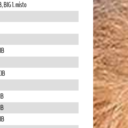
, BIG 1. místo
IB
CIB
IB
IB
IB