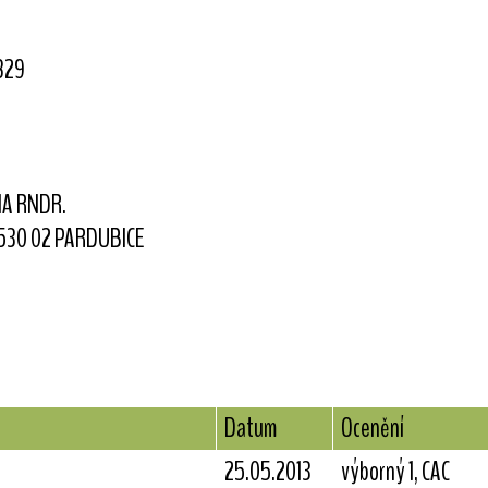
829
A RNDR.
 530 02 PARDUBICE
Datum
Ocenění
25.05.2013
výborný 1, CAC