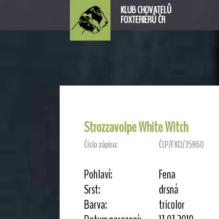
KLUB CHOVATELŮ
FOXTERIÉRŮ ČR
Strozzavolpe White Witch
Číslo zápisu:
ČLP/FXD/35860
Pohlaví:
Fena
Srst:
drsná
Barva:
tricolor