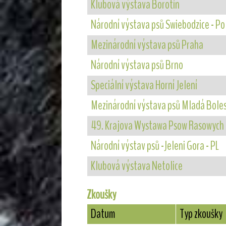
Klubová výstava Borotín
Národní výstava psů Swiebodzice - Po
Mezinárodní výstava psů Praha
Národní výstava psů Brno
Speciální výstava Horní Jelení
Mezinárodní výstava psů Mladá Bole
49. Krajova Wystawa Psow Rasowych 
Národní výstav psů -Jeleni Gora - PL
Klubová výstava Netolice
Zkoušky
Datum
Typ zkoušky