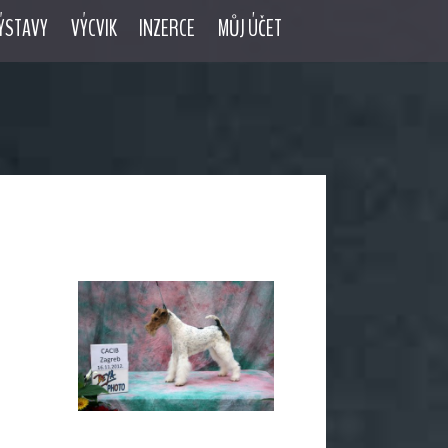
ÝSTAVY
VÝCVIK
INZERCE
MŮJ ÚČET