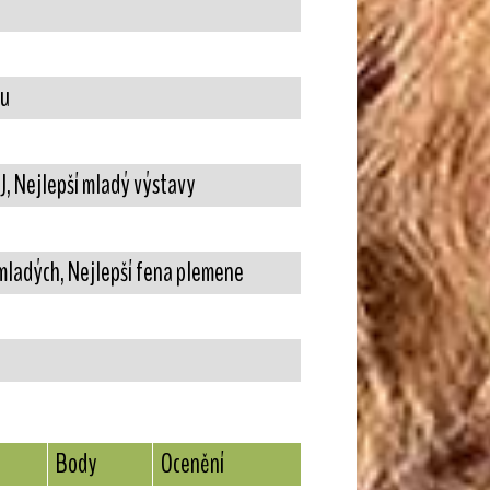
lu
OJ, Nejlepší mladý výstavy
 mladých, Nejlepší fena plemene
Body
Ocenění