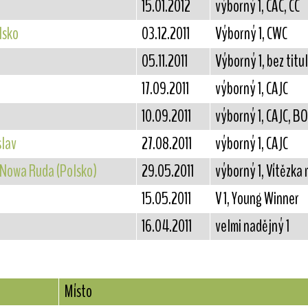
15.01.2012
výborný 1, CAC, CC
lsko
03.12.2011
Výborný 1, CWC
05.11.2011
Výborný 1, bez titu
17.09.2011
výborný 1, CAJC
10.09.2011
výborný 1, CAJC, B
slav
27.08.2011
výborný 1, CAJC
Nowa Ruda (Polsko)
29.05.2011
výborný 1, Vítězka
15.05.2011
V 1, Young Winner
16.04.2011
velmi nadějný 1
Místo