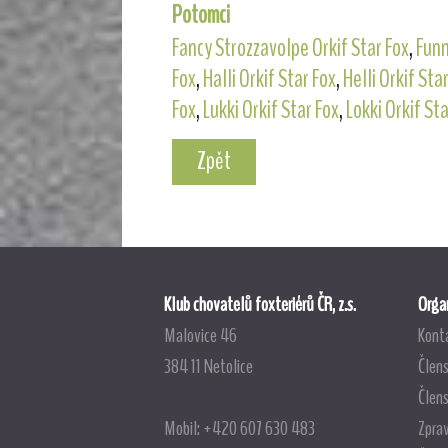
Potomci
Fancy Strozzavolpe Orkif Star Fox
,
Funn
Fox
,
Halli Orkif Star Fox
,
Helli Orkif Sta
Fox
,
Lukki Orkif Star Fox
,
Lokki Orkif Sta
Zpět
Klub chovatelů foxteriérů ČR, z.s.
Organ
Malovice 46
Kont
384 11 Netolice
Člens
Člen
Mobil: +420 607 630 483
Zpra