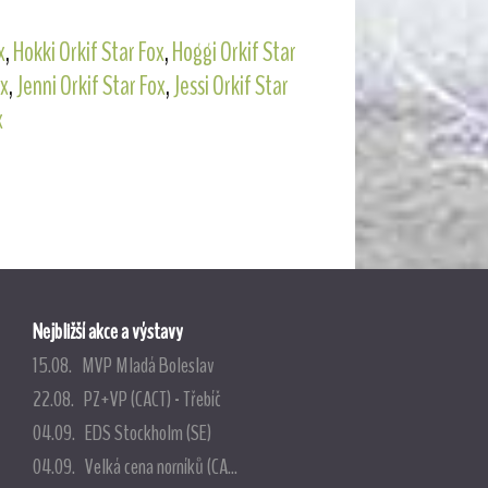
x
,
Hokki Orkif Star Fox
,
Hoggi Orkif Star
ox
,
Jenni Orkif Star Fox
,
Jessi Orkif Star
x
Nejbližší akce a výstavy
15.08. MVP Mladá Boleslav
22.08. PZ+VP (CACT) - Třebíč
04.09. EDS Stockholm (SE)
04.09. Velká cena norníků (CA...