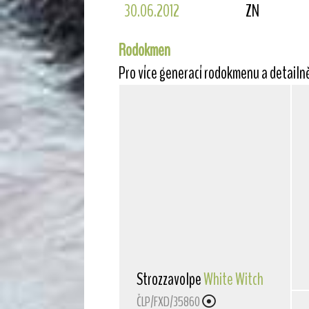
30.06.2012
ZN
Rodokmen
Pro více generací rodokmenu a detailn
Strozzavolpe
White Witch
ČLP/FXD/35860