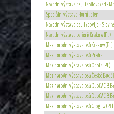
Národní výstava psů Danilovgrad - 
Speciální výstava Horní Jelení
Národní výstava psů Trbovlje - Slovin
Národní výstava teriérů Kraków (PL)
Mezinárodní výstava psů Kraków (PL)
Mezinárodní výstava psů Praha
Mezinárodní výstava psů Opole (PL)
Mezinárodní výstava psů České Buděj
Mezinárodní výstava psů DuoCACIB B
Mezinárodní výstava psů DuoCACIB B
Mezinárodní výstava psů Glogow (PL)