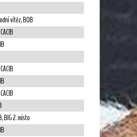
rodní vítěz, BOB
. CACIB
IB
. CACIB
IB
. CACIB
B
, BIG 2. místo
IB