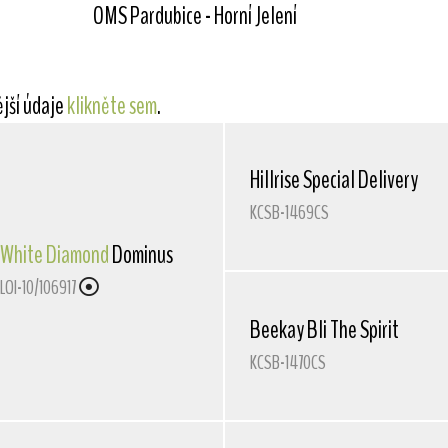
OMS Pardubice - Horní Jelení
ější údaje
klikněte sem
.
Hillrise Special Delivery
KCSB-1469CS
White Diamond
Dominus
LOI-10/106917
Beekay Bli The Spirit
KCSB-1470CS