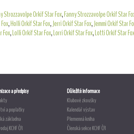
y Strozzavolpe Orkif Star Fox
,
Fanny Strozzavolpe Orkif Star Fo
r Fox
,
Holli Orkif Star Fox
,
Jerri Orkif Star Fox
,
Jemmi Orkif Star F
r Fox
,
Lolli Orkif Star Fox
,
Lorri Orkif Star Fox
,
Lotti Orkif Star Fo
izace a předpisy
Důležité informace
akty
Klubové zkoušky
tví a poplatky
Kalendář výstav
ská základna
Plemenná kniha
vodaj KCHF ČR
Členská sekce KCHF ČR