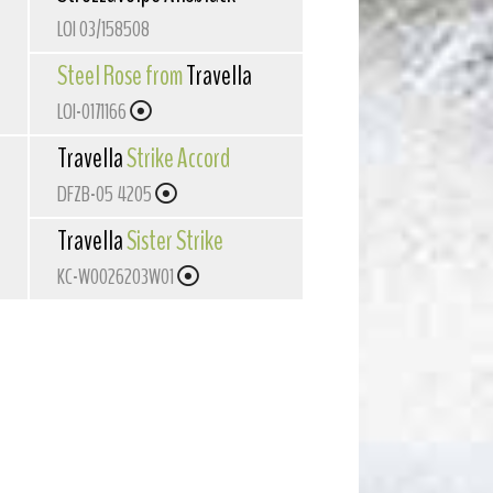
LOI 03/158508
Steel Rose from
Travella
LOI-0171166
Travella
Strike Accord
DFZB-05 4205
Travella
Sister Strike
KC-W0026203W01