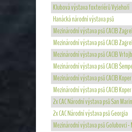
Klubová výstava foxteriérů Vyšehoří
Hanácká národní výstava psů
Mezinárodní výstava psů CACIB Zagre
Mezinárodní výstava psů CACIB Zagre
Mezinárodní výstava psů CACIB Vrtojb
Mezinárodní výstava psů CACIB Šempe
Mezinárodní výstava psů CACIB Koper 
Mezinárodní výstava psů CACIB Koper 
2x CAC Národní výstava psů San Mari
2x CAC Národní výstava psů Georgia
Mezinárodní výstava psů Golubovci 