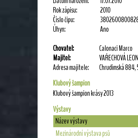
Datum narození:
17.07.2010
Rok zápisu:
2010
Číslo čipu:
380260080082
Úhyn:
Ano
Chovatel:
Calonaci Marco
Majitel:
VAŘECHOVÁ LEON
Adresa majitele:
Chrudimská 884,
Klubový šampion
Klubový šampion krásy 2013
Výstavy
Název výstavy
Mezinárodní výstava psů