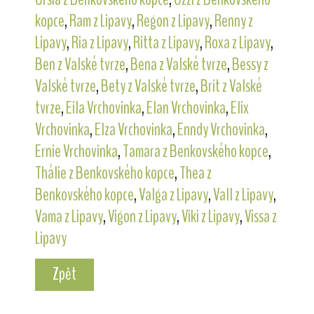
kopce
,
Ram z Lipavy
,
Regon z Lipavy
,
Renny z
Lipavy
,
Ria z Lipavy
,
Ritta z Lipavy
,
Roxa z Lipavy
,
Ben z Valské tvrze
,
Bena z Valské tvrze
,
Bessy z
Valské tvrze
,
Bety z Valské tvrze
,
Brit z Valské
tvrze
,
Eila Vrchovinka
,
Elan Vrchovinka
,
Elix
Vrchovinka
,
Elza Vrchovinka
,
Enndy Vrchovinka
,
Ernie Vrchovinka
,
Tamara z Benkovského kopce
,
Thálie z Benkovského kopce
,
Thea z
Benkovského kopce
,
Valga z Lipavy
,
Vall z Lipavy
,
Vama z Lipavy
,
Vigon z Lipavy
,
Viki z Lipavy
,
Vissa z
Lipavy
Zpět