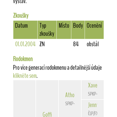
výstav.
Zkoušky
Datum
Typ
Místo
Body
Ocenění
zkoušky
01.01.2004
ZN
84
obstál
Rodokmen
Pro více generací rodokmenu a detailnější údaje
klikněte sem
.
Xaver
z Kuliaru
SPKP-2088
Athos
z Kuliaru
SPKP-2272
Jenny
Franke
ČLP/FXD/27655
Goffi
z Kuliaru