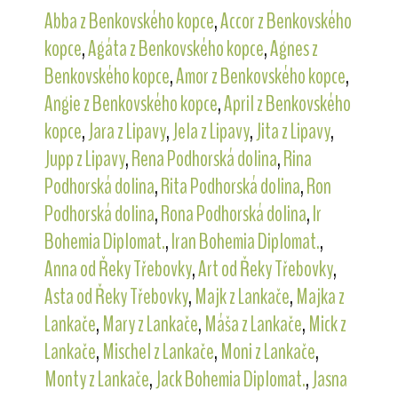
Abba z Benkovského kopce
,
Accor z Benkovského
kopce
,
Agáta z Benkovského kopce
,
Agnes z
Benkovského kopce
,
Amor z Benkovského kopce
,
Angie z Benkovského kopce
,
April z Benkovského
kopce
,
Jara z Lipavy
,
Jela z Lipavy
,
Jita z Lipavy
,
Jupp z Lipavy
,
Rena Podhorská dolina
,
Rina
Podhorská dolina
,
Rita Podhorská dolina
,
Ron
Podhorská dolina
,
Rona Podhorská dolina
,
Ir
Bohemia Diplomat.
,
Iran Bohemia Diplomat.
,
Anna od Řeky Třebovky
,
Art od Řeky Třebovky
,
Asta od Řeky Třebovky
,
Majk z Lankače
,
Majka z
Lankače
,
Mary z Lankače
,
Máša z Lankače
,
Mick z
Lankače
,
Mischel z Lankače
,
Moni z Lankače
,
Monty z Lankače
,
Jack Bohemia Diplomat.
,
Jasna