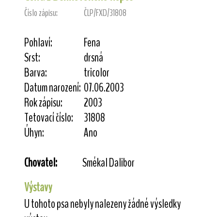
Číslo zápisu:
ČLP/FXD/31808
Pohlaví:
Fena
Srst:
drsná
Barva:
tricolor
Datum narození:
07.06.2003
Rok zápisu:
2003
Tetovací číslo:
31808
Úhyn:
Ano
Chovatel:
Smékal Dalibor
Výstavy
U tohoto psa nebyly nalezeny žádné výsledky