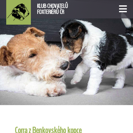
KLUB CHOVATELŮ
FOXTERIÉRŮ ČR
Corra z Benkovského kopce