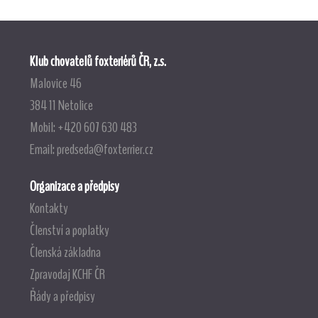
Klub chovatelů foxteriérů ČR, z.s.
Malovice 46
384 11 Netolice
Mobil: +420 607 630 483
Email:
predseda@foxterrier.cz
Organizace a předpisy
Kontakty
Členství a poplatky
Členská základna
Zpravodaj KCHF ČR
Řády a předpisy