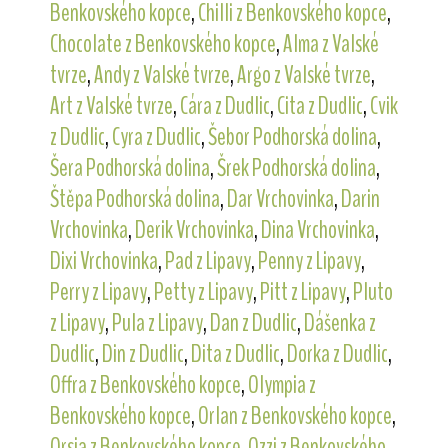
Benkovského kopce
,
Chilli z Benkovského kopce
,
Chocolate z Benkovského kopce
,
Alma z Valské
tvrze
,
Andy z Valské tvrze
,
Argo z Valské tvrze
,
Art z Valské tvrze
,
Cára z Dudlic
,
Cita z Dudlic
,
Cvik
z Dudlic
,
Cyra z Dudlic
,
Šebor Podhorská dolina
,
Šera Podhorská dolina
,
Šrek Podhorská dolina
,
Štěpa Podhorská dolina
,
Dar Vrchovinka
,
Darin
Vrchovinka
,
Derik Vrchovinka
,
Dina Vrchovinka
,
Dixi Vrchovinka
,
Pad z Lipavy
,
Penny z Lipavy
,
Perry z Lipavy
,
Petty z Lipavy
,
Pitt z Lipavy
,
Pluto
z Lipavy
,
Pula z Lipavy
,
Dan z Dudlic
,
Dášenka z
Dudlic
,
Din z Dudlic
,
Dita z Dudlic
,
Dorka z Dudlic
,
Offra z Benkovského kopce
,
Olympia z
Benkovského kopce
,
Orlan z Benkovského kopce
,
Orsia z Benkovského kopce
,
Ozzi z Benkovského