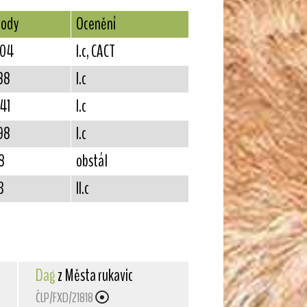
ody
Ocenění
04
I.c, CACT
88
I.c
41
I.c
98
I.c
8
obstál
3
II.c
Dag
z Města rukavic
ČLP/FXD/21818