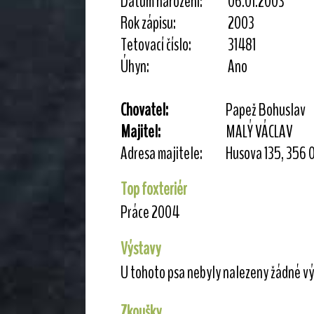
Datum narození:
06.01.2003
Rok zápisu:
2003
Tetovací číslo:
31481
Úhyn:
Ano
Chovatel:
Papež Bohuslav
Majitel:
MALÝ VÁCLAV
Adresa majitele:
Husova 135, 356
Top foxteriér
Práce 2004
Výstavy
U tohoto psa nebyly nalezeny žádné vý
Zkoušky