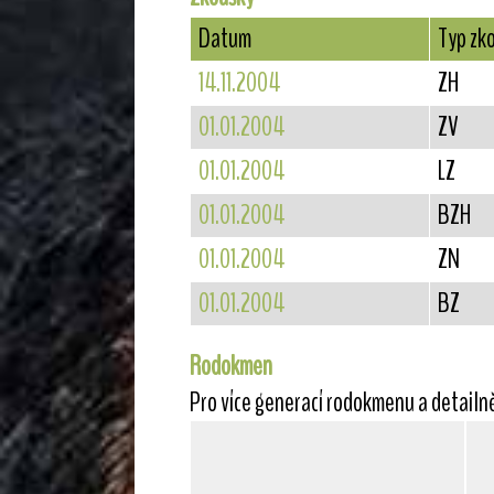
Datum
Typ zk
14.11.2004
ZH
01.01.2004
ZV
01.01.2004
LZ
01.01.2004
BZH
01.01.2004
ZN
01.01.2004
BZ
Rodokmen
Pro více generací rodokmenu a detailn