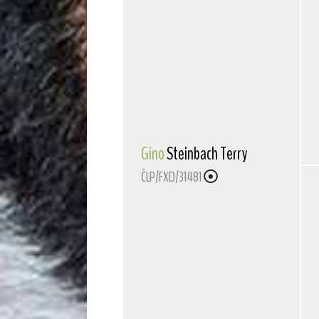
Gino
Steinbach Terry
ČLP/FXD/31481