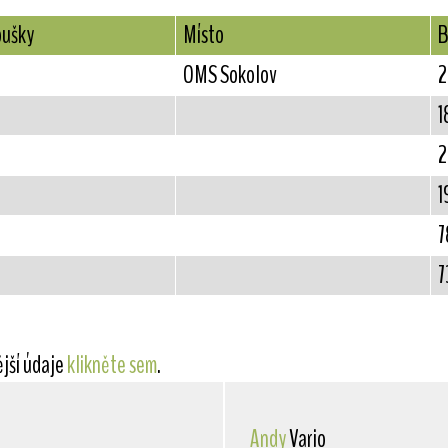
oušky
Místo
B
OMS Sokolov
2
1
2
1
7
7
ější údaje
klikněte sem
.
Andy
Vario