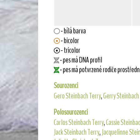
- bílá barva
- bicolor
- tricolor
- pes má DNA profil
- pes má potvrzené rodiče prostřed
Sourozenci
Gero Steinbach Terry
,
Gerry Steinbach
Polosourozenci
Carlos Steinbach Terry
,
Cassie Steinbac
Jack Steinbach Terry
,
Jacquelinne Stei