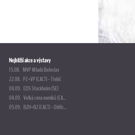
Nejbližší akce a výstavy
15.08. MVP Mladá Boleslav
22.08. PZ+VP (CACT) - Třebíč
04.09. EDS Stockholm (SE)
04.09. Velká cena norníků (CA...
05.09. BZH+BZ (CACT) - Oldřic...