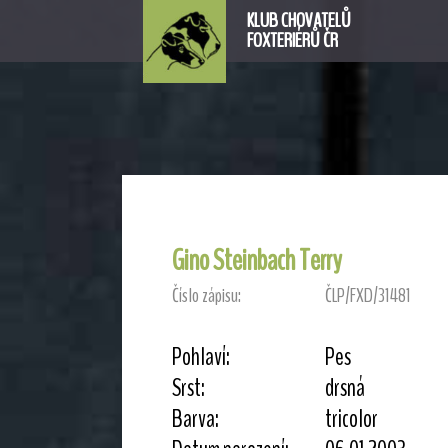
KLUB CHOVATELŮ
FOXTERIÉRŮ ČR
Gino Steinbach Terry
Číslo zápisu:
ČLP/FXD/31481
Pohlaví:
Pes
Srst:
drsná
Barva:
tricolor