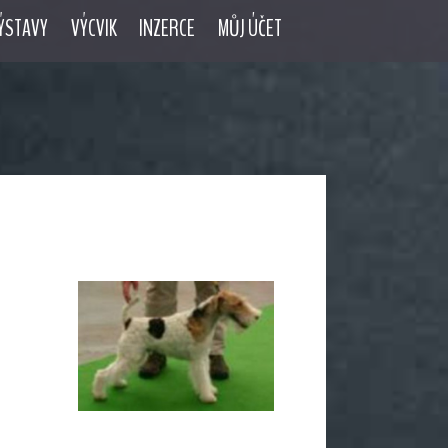
ÝSTAVY
VÝCVIK
INZERCE
MŮJ ÚČET