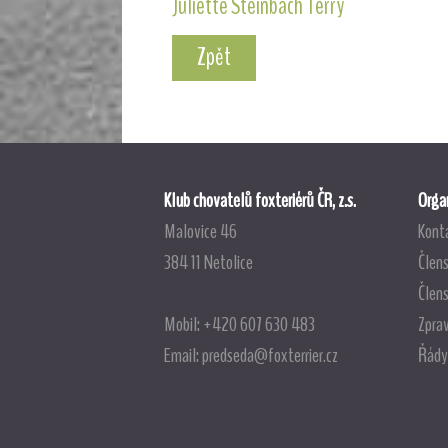
Juliette Steinbach Terry
Zpět
Klub chovatelů foxteriérů ČR, z.s.
Organ
Malovice 46
Kont
384 11 Netolice
Člens
Člen
Mobil: +420 607 630 483
Zpra
Email:
predseda@foxterrier.cz
Řády