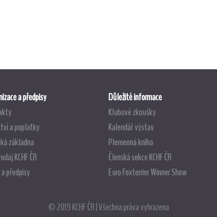
izace a předpisy
Důležité informace
akty
Klubové zkoušky
tví a poplatky
Kalendář výstav
ská základna
Plemenná kniha
vodaj KCHF ČR
Členská sekce KCHF ČR
 a předpisy
Euro Foxterrier Winner Show
© 2019 KCHF ČR | Všechna práva vyhrazena