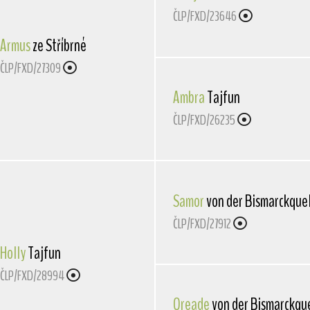
ČLP/FXD/23646
Armus
ze Stříbrné
ČLP/FXD/27309
Ambra
Tajfun
ČLP/FXD/26235
Samor
von der Bismarckque
ČLP/FXD/27912
Holly
Tajfun
ČLP/FXD/28994
Oreade
von der Bismarckqu