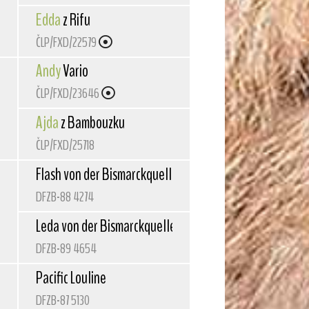
Edda
z Rifu
ČLP/FXD/22579
Andy
Vario
ČLP/FXD/23646
Ajda
z Bambouzku
ČLP/FXD/25718
Flash von der Bismarckquelle
DFZB-88 4274
lle
Leda von der Bismarckquelle
DFZB-89 4654
Pacific Louline
DFZB-87 5130
elle