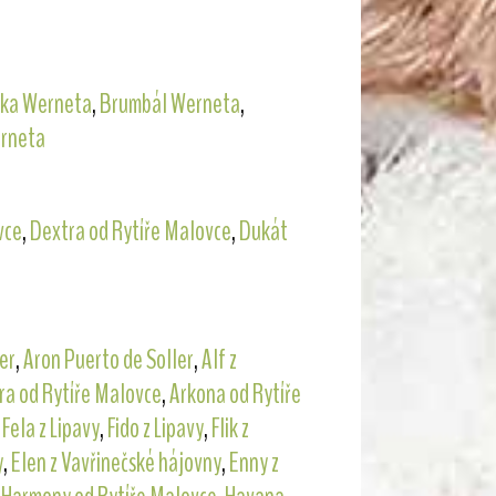
ka Werneta
,
Brumbál Werneta
,
rneta
vce
,
Dextra od Rytíře Malovce
,
Dukát
er
,
Aron Puerto de Soller
,
Alf z
ra od Rytíře Malovce
,
Arkona od Rytíře
,
Fela z Lipavy
,
Fido z Lipavy
,
Flik z
y
,
Elen z Vavřinečské hájovny
,
Enny z