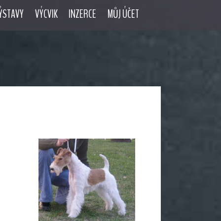
ÝSTAVY
VÝCVIK
INZERCE
MŮJ ÚČET