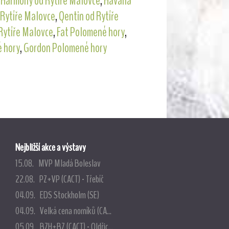
,
Harmony od Rytíře Malovce
,
Havana
 Rytíře Malovce
,
Qentin od Rytíře
Rytíře Malovce
,
Fat Polomené hory
,
 hory
,
Gordon Polomené hory
Nejbližší akce a výstavy
15.08. MVP Mladá Boleslav
22.08. PZ+VP (CACT) - Třebíč
04.09. EDS Stockholm (SE)
04.09. Velká cena norníků (CA...
05.09. BZH+BZ (CACT) - Oldřic...