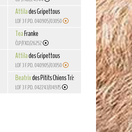
Attila
des Gripettous
LOF 3 F.PD. 040905/03050
 Perou
Tea
Franke
ČLP/FXD/26252
Attila
des Gripettous
LOF 3 F.PD. 040905/03050
Beatrix
des Pitits Chiens Tristes
LOF 3 F.PD. 042243/04975