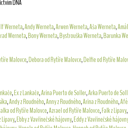
nictvím DNA
lf Werneta
,
Andy Werneta
,
Arwen Werneta
,
Aša Werneta
,
Amál
rad Werneta
,
Bony Werneta
,
Bystrouška Werneta
,
Barunka We
ytíře Malovce
,
Debora od Rytíře Malovce
,
Delfie od Rytíře Malo
ankače
,
Ex z Lankače
,
Arina Puerto de Soller
,
Arka Puerto de Soll
síka
,
Andy z Roudného
,
Anny z Roudného
,
Arina z Roudného
,
Afé
alka od Rytíře Malovce
,
Azrael od Rytíře Malovce
,
Falk z Lipavy
z Lipavy
,
Ebby z Vavřinečské hájovny
,
Eddy z Vavřinečské hájovn