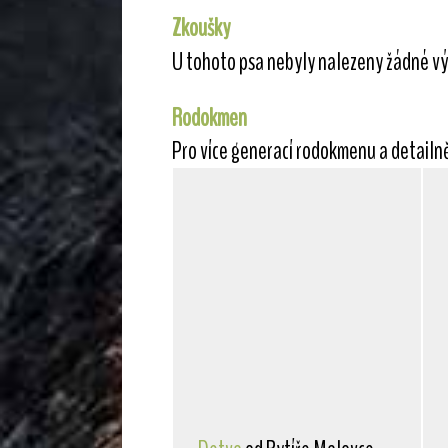
Zkoušky
U tohoto psa nebyly nalezeny žádné vý
Rodokmen
Pro více generací rodokmenu a detailn