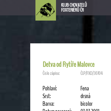
KLUB CHOVATELŮ
FOXTERIÉRŮ ČR
Detva od Rytíře Malovce
Číslo zápisu:
ČLP/FXD/30704
Pohlaví:
Fena
Srst:
drsná
Barva:
bicolor