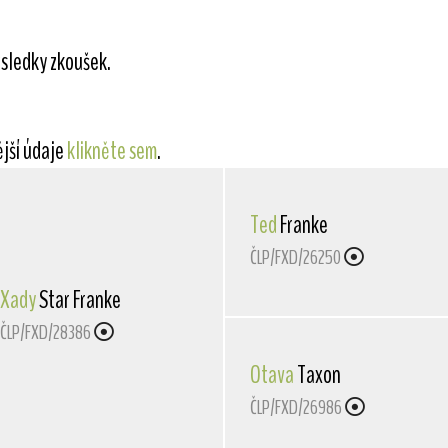
sledky zkoušek.
ější údaje
klikněte sem
.
Ted
Franke
ČLP/FXD/26250
Xady
Star Franke
ČLP/FXD/28386
Otava
Taxon
ČLP/FXD/26986