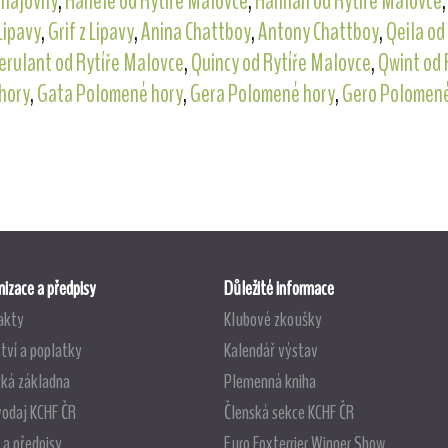
 hájovny
,
Hanele od Rytíře Malovce
,
Hannah od Rytíře Malovce
Lipavy
,
Grif z Lipavy
,
Anina Chattboy
,
Antony Chattboy
,
Qeila od
erulant od Rytíře Malovce
,
Quincy od Rytíře Malovce
,
Qwint od 
hory
,
Gata Polomené hory
,
Gera Polomené hory
,
Gero Polomené
izace a předpisy
Důležité informace
akty
Klubové zkoušky
tví a poplatky
Kalendář výstav
ská základna
Plemenná kniha
vodaj KCHF ČR
Členská sekce KCHF ČR
 a předpisy
Euro Foxterrier Winner Show