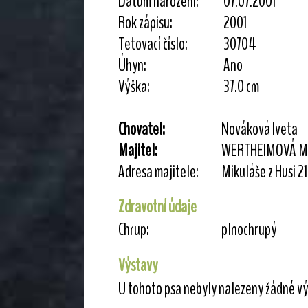
Datum narození:
07.07.2001
Rok zápisu:
2001
Tetovací číslo:
30704
Úhyn:
Ano
Výška:
37.0 cm
Chovatel:
Nováková Iveta
Majitel:
WERTHEIMOVÁ M
Adresa majitele:
Mikuláše z Husi 
Zdravotní údaje
Chrup:
plnochrupý
Výstavy
U tohoto psa nebyly nalezeny žádné vý