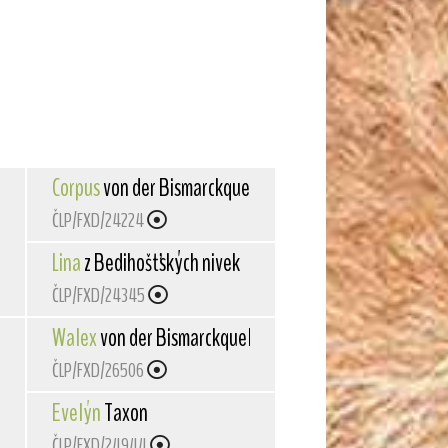
Corpus
von der Bismarckquelle
ČLP/FXD/24224
Lina
z Bedihošťských nivek
ČLP/FXD/24345
Walex
von der Bismarckquelle
ČLP/FXD/26506
Evelýn
Taxon
ČLP/FXD/24944