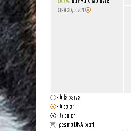
Detva
od Rytíře Malovce
ČLP/FXD/30704
- bílá barva
- bicolor
- tricolor
- pes má DNA profil