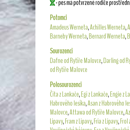
- pes má potvrzené rodiče prostřed
Potomci
Amadeus Werneta
,
Achilles Werneta
,
A
Barneby Werneta
,
Bernard Werneta
,
B
Sourozenci
Dafne od Rytíře Malovce
,
Darling od R
od Rytíře Malovce
Polosourozenci
Čita z Lankače
,
Egi z Lankače
,
Engie z L
Habrového lesíka
,
Asan z Habrového le
Malovce
,
Attawa od Rytíře Malovce
,
Az
Lipavy
,
Fram z Lipavy
,
Fria z Lipavy
,
Frol 