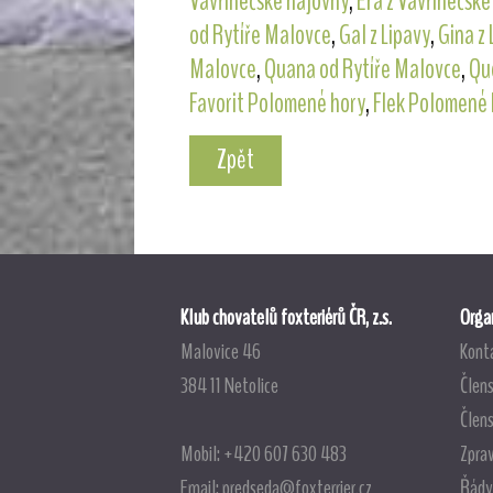
Vavřinečské hájovny
,
Era z Vavřinečské
od Rytíře Malovce
,
Gal z Lipavy
,
Gina z 
Malovce
,
Quana od Rytíře Malovce
,
Qu
Favorit Polomené hory
,
Flek Polomené 
Zpět
Klub chovatelů foxteriérů ČR, z.s.
Organ
Malovice 46
Kont
384 11 Netolice
Člens
Člen
Mobil: +420 607 630 483
Zpra
Email:
predseda@foxterrier.cz
Řády