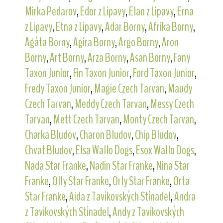
Mirka Pedarov
,
Edor z Lipavy
,
Elan z Lipavy
,
Erna
z Lipavy
,
Etna z Lipavy
,
Adar Borny
,
Afrika Borny
,
Agáta Borny
,
Agira Borny
,
Argo Borny
,
Aron
Borny
,
Art Borny
,
Arza Borny
,
Asan Borny
,
Fany
Taxon Junior
,
Fin Taxon Junior
,
Ford Taxon Junior
,
Fredy Taxon Junior
,
Magie Czech Tarvan
,
Maudy
Czech Tarvan
,
Meddy Czech Tarvan
,
Messy Czech
Tarvan
,
Mett Czech Tarvan
,
Monty Czech Tarvan
,
Charka Bludov
,
Charon Bludov
,
Chip Bludov
,
Chvat Bludov
,
Elsa Wallo Dogs
,
Esox Wallo Dogs
,
Nada Star Franke
,
Nadin Star Franke
,
Nina Star
Franke
,
Olly Star Franke
,
Orly Star Franke
,
Orta
Star Franke
,
Aida z Tavíkovských Stínadel
,
Andra
z Tavíkovských Stínadel
,
Andy z Tavíkovských