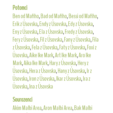
Potomci
Ben od Mafiho
,
Bad od Mafiho
,
Bessi od Mafiho
,
Erik z Úsovska
,
Endy z Úsovska
,
Edy z Úsovska
,
Eny z Úsovska
,
Ela z Úsovska
,
Fredy z Úsovska
,
Fery z Úsovska
,
Fil z Úsovska
,
Fany z Úsovska
,
Fila
z Úsovska
,
Fela z Úsovska
,
Faty z Úsovska
,
Foxi z
Úsovska
,
Aike Ike Mark
,
Art Ike Mark
,
Aro Ike
Mark
,
Aika Ike Mark
,
Hary z Úsovska
,
Hery z
Úsovska
,
Hera z Úsovska
,
Hany z Úsovska
,
Ir z
Úsovska
,
Iron z Úsovska
,
Ikar z Úsovska
,
Ira z
Úsovska
,
Ina z Úsovska
Sourozenci
Akim Malbi Area
,
Aron Malbi Area
,
Bak Malbi