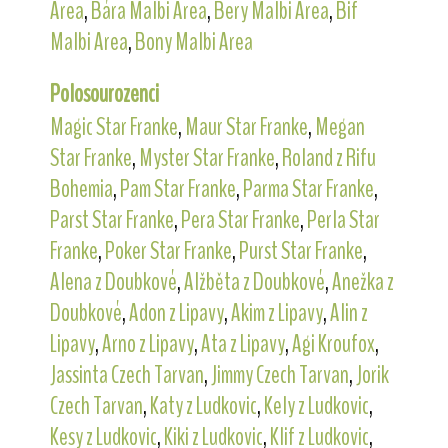
Area
,
Bára Malbi Area
,
Bery Malbi Area
,
Bif
Malbi Area
,
Bony Malbi Area
Polosourozenci
Magic Star Franke
,
Maur Star Franke
,
Megan
Star Franke
,
Myster Star Franke
,
Roland z Rifu
Bohemia
,
Pam Star Franke
,
Parma Star Franke
,
Parst Star Franke
,
Pera Star Franke
,
Perla Star
Franke
,
Poker Star Franke
,
Purst Star Franke
,
Alena z Doubkové
,
Alžběta z Doubkové
,
Anežka z
Doubkové
,
Adon z Lipavy
,
Akim z Lipavy
,
Alin z
Lipavy
,
Arno z Lipavy
,
Ata z Lipavy
,
Agi Kroufox
,
Jassinta Czech Tarvan
,
Jimmy Czech Tarvan
,
Jorik
Czech Tarvan
,
Katy z Ludkovic
,
Kely z Ludkovic
,
Kesy z Ludkovic
,
Kiki z Ludkovic
,
Klif z Ludkovic
,