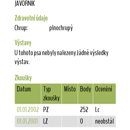
JAVORNÍK
Zdravotní údaje
Chrup:
plnochrupý
Výstavy
U tohoto psa nebyly nalezeny žádné výsledky
výstav.
Zkoušky
Datum
Typ
Místo
Body
Ocenění
zkoušky
01.01.2002
PZ
252
I.c
01.01.2001
LZ
0
neobstál