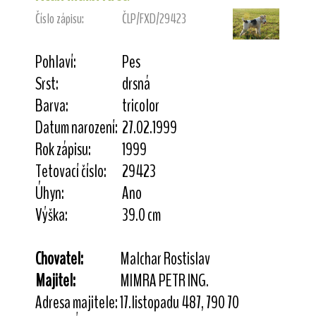
Číslo zápisu:
ČLP/FXD/29423
Pohlaví:
Pes
Srst:
drsná
Barva:
tricolor
Datum narození:
27.02.1999
Rok zápisu:
1999
Tetovací číslo:
29423
Úhyn:
Ano
Výška:
39.0 cm
Chovatel:
Malchar Rostislav
Majitel:
MIMRA PETR ING.
Adresa majitele:
17.listopadu 487, 790 70