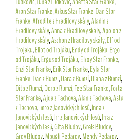
Ludkovic
,
Luďa z Ludkovic
,
Anetta Star Franke
,
Aran Star Franke
,
Arkus Star Franke
,
Dan Star
Franke
,
Afrodite z Hradilovy skály
,
Aladin z
Hradilovy skály
,
Anna z Hradilovy skály
,
Apolon z
Hradilovy skály
,
Aschan z Hradilovy skály
,
Elf od
Trojáku
,
Eliot od Trojáku
,
Endy od Trojáku
,
Ergo
od Trojáku
,
Ergus od Trojáku
,
Elroy Star Franke
,
Enzi Star Franke
,
Erik Star Franke
,
Eyla Star
Franke
,
Dan z Rumzí
,
Dara z Rumzí
,
Diana z Rumzí
,
Dita z Rumzí
,
Dora z Rumzí
,
Fee Star Franke
,
Forta
Star Franke
,
Ajda z Tachova
,
Alan z Tachova
,
Asta
z Tachova
,
Imro z Janovických lesů
,
Inna z
Janovických lesů
,
Irr z Janovických lesů
,
Irra z
Janovických lesů
,
Gita Bludov
,
Greis Bludov
,
Grey Bludov
,
Mauglí Pedarov
,
Mendy Pedarov
,