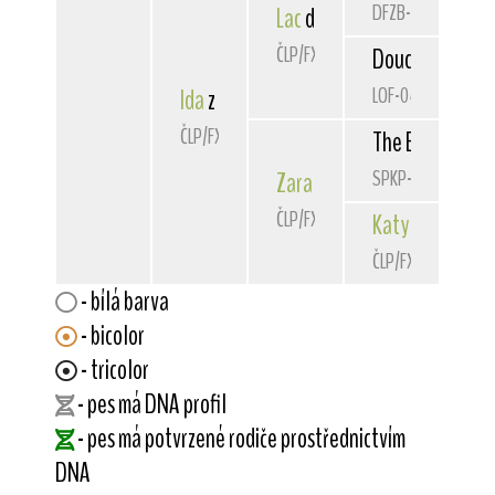
DFZB-94 4469
Lac
de la Vallee du Perou
ČLP/FXD/28347
Douceur de la V
LOF-044841/054
Ida
z Ludkovic
ČLP/FXD/28530
The Entertaine
SPKP-1908
Zara
Franke
ČLP/FXD/26956
Katy
Franke
ČLP/FXD/25409
- bílá barva
- bicolor
- tricolor
- pes má DNA profil
- pes má potvrzené rodiče prostřednictvím
DNA