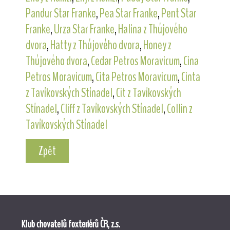
Pandur Star Franke
,
Pea Star Franke
,
Pent Star
Franke
,
Urza Star Franke
,
Halina z Thújového
dvora
,
Hatty z Thújového dvora
,
Honey z
Thújového dvora
,
Cedar Petros Moravicum
,
Cina
Petros Moravicum
,
Cita Petros Moravicum
,
Cinta
z Tavíkovských Stínadel
,
Cit z Tavíkovských
Stínadel
,
Cliff z Tavíkovských Stínadel
,
Collin z
Tavíkovských Stínadel
Zpět
Klub chovatelů foxteriérů ČR, z.s.