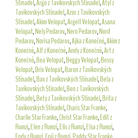
Stínadel
,
Argo z Tavíkovských Stínadel
,
Atyl z
Tavíkovských Stínadel
,
Azor z Tavíkovských
Stínadel
,
Akim Velopat
,
Argell Velopat
,
Asana
Velopat
,
Nely Pedarov
,
Nero Pedarov
,
Nord
Pedarov
,
Norisa Pedarov
,
Ajka z Konečné
,
Akim z
Konečné
,
Alf z Konečné
,
Andy z Konečné
,
Art z
Konečné
,
Bea Velopat
,
Beggy Velopat
,
Bessy
Velopat
,
Brix Velopat
,
Baron z Tavíkovských
Stínadel
,
Bax z Tavíkovských Stínadel
,
Bela z
Tavíkovských Stínadel
,
Ben z Tavíkovských
Stínadel
,
Bety z Tavíkovských Stínadel
,
Brita z
Tavíkovských Stínadel
,
Charis Star Franke
,
Charlie Star Franke
,
Christ Star Franke
,
Edit z
Rumzí
,
Elen z Rumzí
,
Elis z Rumzí
,
Elsa z Rumzí
,
Endy z Rumzí
,
Enji z Rumzí
,
Paddy Star Franke
,