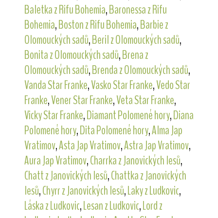
Baletka z Rifu Bohemia
,
Baronessa z Rifu
Bohemia
,
Boston z Rifu Bohemia
,
Barbie z
Olomouckých sadů
,
Beril z Olomouckých sadů
,
Bonita z Olomouckých sadů
,
Brena z
Olomouckých sadů
,
Brenda z Olomouckých sadů
,
Vanda Star Franke
,
Vasko Star Franke
,
Vedo Star
Franke
,
Vener Star Franke
,
Veta Star Franke
,
Vicky Star Franke
,
Diamant Polomené hory
,
Diana
Polomené hory
,
Dita Polomené hory
,
Alma Jap
Vratimov
,
Asta Jap Vratimov
,
Astra Jap Vratimov
,
Aura Jap Vratimov
,
Charrka z Janovických lesů
,
Chatt z Janovických lesů
,
Chattka z Janovických
lesů
,
Chyrr z Janovických lesů
,
Laky z Ludkovic
,
Láska z Ludkovic
,
Lesan z Ludkovic
,
Lord z