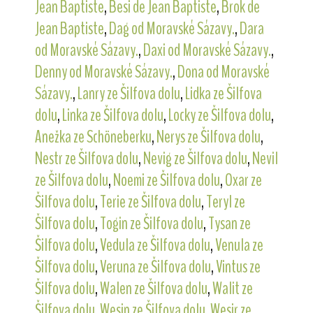
Jean Baptiste
,
Besi de Jean Baptiste
,
Brok de
Jean Baptiste
,
Dag od Moravské Sázavy.
,
Dara
od Moravské Sázavy.
,
Daxi od Moravské Sázavy.
,
Denny od Moravské Sázavy.
,
Dona od Moravské
Sázavy.
,
Lanry ze Šilfova dolu
,
Lidka ze Šilfova
dolu
,
Linka ze Šilfova dolu
,
Locky ze Šilfova dolu
,
Anežka ze Schöneberku
,
Nerys ze Šilfova dolu
,
Nestr ze Šilfova dolu
,
Nevig ze Šilfova dolu
,
Nevil
ze Šilfova dolu
,
Noemi ze Šilfova dolu
,
Oxar ze
Šilfova dolu
,
Terie ze Šilfova dolu
,
Teryl ze
Šilfova dolu
,
Togin ze Šilfova dolu
,
Tysan ze
Šilfova dolu
,
Vedula ze Šilfova dolu
,
Venula ze
Šilfova dolu
,
Veruna ze Šilfova dolu
,
Vintus ze
Šilfova dolu
,
Walen ze Šilfova dolu
,
Walit ze
Šilfova dolu
,
Wesin ze Šilfova dolu
,
Wesir ze