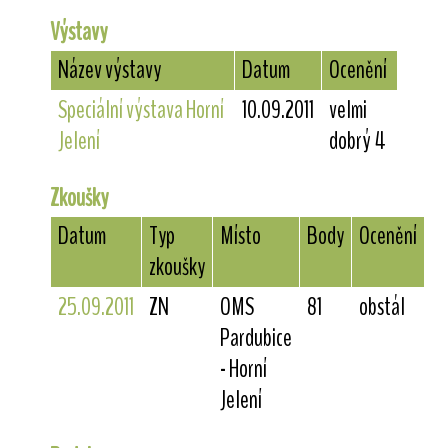
Výstavy
Název výstavy
Datum
Ocenění
Speciální výstava Horní
10.09.2011
velmi
Jelení
dobrý 4
Zkoušky
Datum
Typ
Místo
Body
Ocenění
zkoušky
25.09.2011
ZN
OMS
81
obstál
Pardubice
- Horní
Jelení