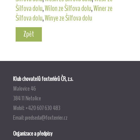
Šilfova dolu
,
Wilon ze Šilfova dolu
,
Winer ze
Šilfova dolu
,
Winye ze Šilfova dolu
Zpět
Klub chovatelů foxteriérů ČR, z.s.
Malovice 46
384 11 Netolice
Mobil: +420 607 630 483
Email:
predseda@foxterrier.cz
Organizace a předpisy