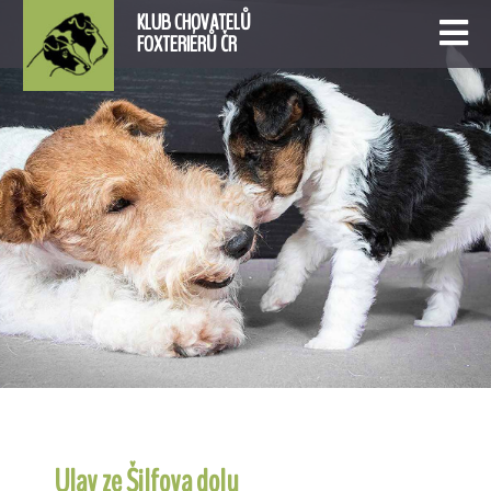
KLUB CHOVATELŮ
FOXTERIÉRŮ ČR
Ulav ze Šilfova dolu