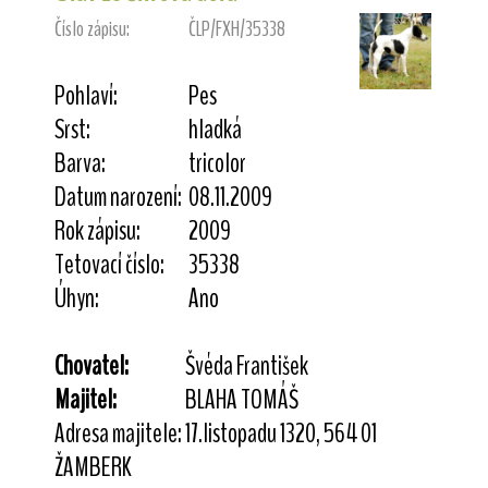
Číslo zápisu:
ČLP/FXH/35338
Pohlaví:
Pes
Srst:
hladká
Barva:
tricolor
Datum narození:
08.11.2009
Rok zápisu:
2009
Tetovací číslo:
35338
Úhyn:
Ano
Chovatel:
Švéda František
Majitel:
BLAHA TOMÁŠ
Adresa majitele:
17.listopadu 1320, 564 01
ŽAMBERK