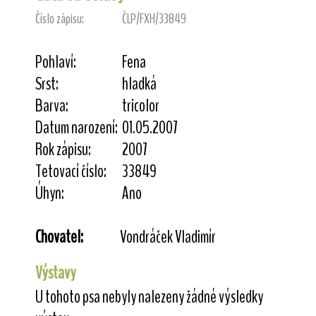
Číslo zápisu:
ČLP/FXH/33849
Pohlaví:
Fena
Srst:
hladká
Barva:
tricolor
Datum narození:
01.05.2007
Rok zápisu:
2007
Tetovací číslo:
33849
Úhyn:
Ano
Chovatel:
Vondráček Vladimír
Výstavy
U tohoto psa nebyly nalezeny žádné výsledky