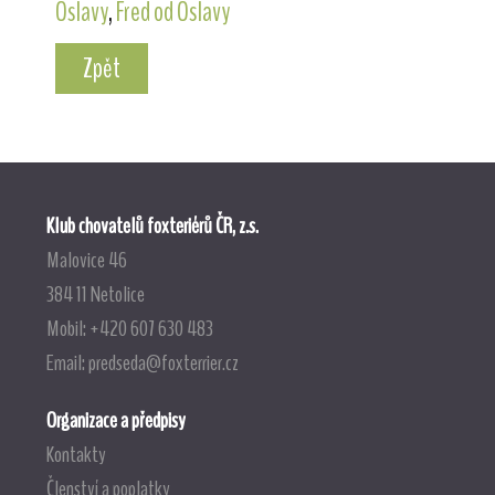
Oslavy
,
Fred od Oslavy
Zpět
Klub chovatelů foxteriérů ČR, z.s.
Malovice 46
384 11 Netolice
Mobil: +420 607 630 483
Email:
predseda@foxterrier.cz
Organizace a předpisy
Kontakty
Členství a poplatky