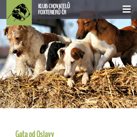
KLUB CHOVATELŮ
FOXTERIÉRŮ ČR
Gata od Oslavy