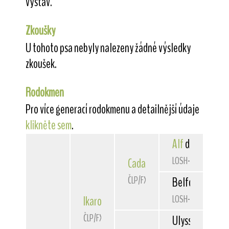
výstav.
Zkoušky
U tohoto psa nebyly nalezeny žádné výsledky
zkoušek.
Rodokmen
Pro více generací rodokmenu a detailnější údaje
klikněte sem
.
Alf
des Pierredi
LOSH-0891803
Cadafi
Belfox
ČLP/FXH/32403
Belfox
Astuce
LOSH-0897481
Ikaros
Super Pride
ČLP/FXH/32907
Ulysse Belfox