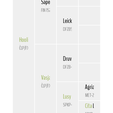
Sapelars
Lancelot
FIN 15202/97
Leicka v.d. Bismarckquelle
DFZB931485
Hooligan
z Děkanu
ČLP/FXH/30306
Druvon
The Minster
DFZB-94 1069
Vasja
Lemart
ČLP/FXH/28952
Agria
Kohinoor
MET-2687
Lusy
Lemart
SPKP-2025
Cita
Lemart