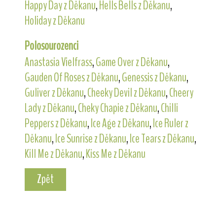
Happy Day z Děkanu
,
Hells Bells z Děkanu
,
Holiday z Děkanu
Polosourozenci
Anastasia Vielfrass
,
Game Over z Děkanu
,
Gauden Of Roses z Děkanu
,
Genessis z Děkanu
,
Guliver z Děkanu
,
Cheeky Devil z Děkanu
,
Cheery
Lady z Děkanu
,
Cheky Chapie z Děkanu
,
Chilli
Peppers z Děkanu
,
Ice Age z Děkanu
,
Ice Ruler z
Děkanu
,
Ice Sunrise z Děkanu
,
Ice Tears z Děkanu
,
Kill Me z Děkanu
,
Kiss Me z Děkanu
Zpět