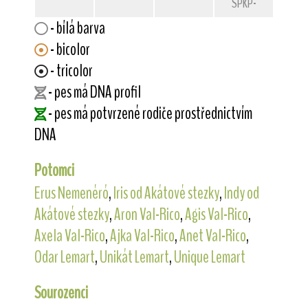
SPKP-1981
- bílá barva
- bicolor
- tricolor
- pes má DNA profil
- pes má potvrzené rodiče prostřednictvím
DNA
Potomci
Erus Nemenéró
,
Iris od Akátové stezky
,
Indy od
Akátové stezky
,
Aron Val-Rico
,
Agis Val-Rico
,
Axela Val-Rico
,
Ajka Val-Rico
,
Anet Val-Rico
,
Odar Lemart
,
Unikát Lemart
,
Unique Lemart
Sourozenci