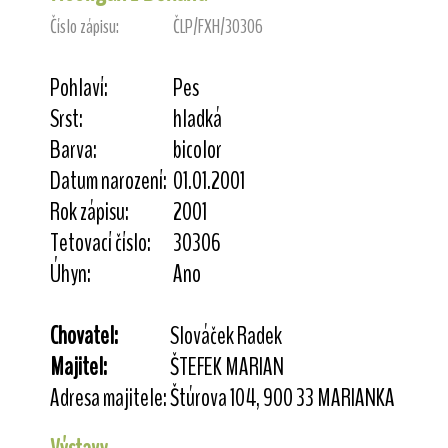
Číslo zápisu:
ČLP/FXH/30306
Pohlaví:
Pes
Srst:
hladká
Barva:
bicolor
Datum narození:
01.01.2001
Rok zápisu:
2001
Tetovací číslo:
30306
Úhyn:
Ano
Chovatel:
Slováček Radek
Majitel:
ŠTEFEK MARIAN
Adresa majitele:
Štúrova 104, 900 33 MARIANKA