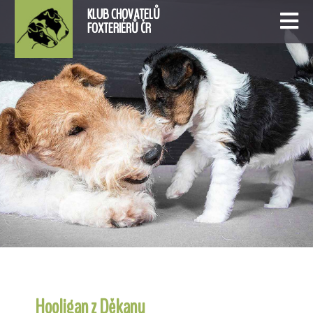
KLUB CHOVATELŮ
FOXTERIÉRŮ ČR
Hooligan z Děkanu