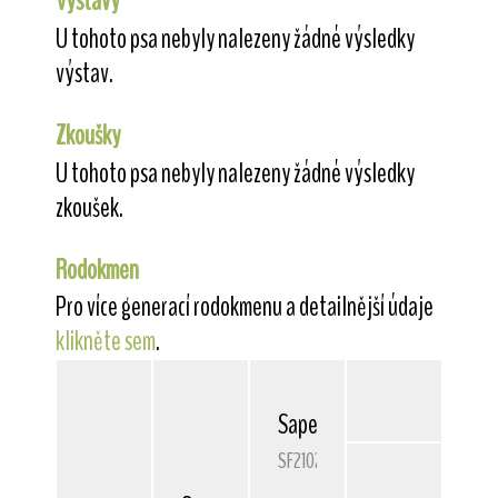
Výstavy
U tohoto psa nebyly nalezeny žádné výsledky
výstav.
Zkoušky
U tohoto psa nebyly nalezeny žádné výsledky
zkoušek.
Rodokmen
Pro více generací rodokmenu a detailnější údaje
klikněte sem
.
Sapelars
Qualified
SF21027/93