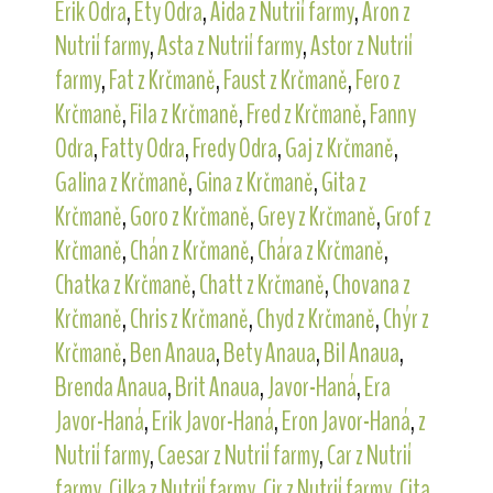
Erik Odra
,
Ety Odra
,
Aida z Nutrií farmy
,
Aron z
Nutrií farmy
,
Asta z Nutrií farmy
,
Astor z Nutrií
farmy
,
Fat z Krčmaně
,
Faust z Krčmaně
,
Fero z
Krčmaně
,
Fila z Krčmaně
,
Fred z Krčmaně
,
Fanny
Odra
,
Fatty Odra
,
Fredy Odra
,
Gaj z Krčmaně
,
Galina z Krčmaně
,
Gina z Krčmaně
,
Gita z
Krčmaně
,
Goro z Krčmaně
,
Grey z Krčmaně
,
Grof z
Krčmaně
,
Chán z Krčmaně
,
Chára z Krčmaně
,
Chatka z Krčmaně
,
Chatt z Krčmaně
,
Chovana z
Krčmaně
,
Chris z Krčmaně
,
Chyd z Krčmaně
,
Chýr z
Krčmaně
,
Ben Anaua
,
Bety Anaua
,
Bil Anaua
,
Brenda Anaua
,
Brit Anaua
,
Javor-Haná
,
Era
Javor-Haná
,
Erik Javor-Haná
,
Eron Javor-Haná
,
z
Nutrií farmy
,
Caesar z Nutrií farmy
,
Car z Nutrií
farmy
,
Cilka z Nutrií farmy
,
Cir z Nutrií farmy
,
Cita