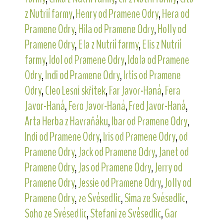
z Nutrií farmy
,
Henry od Pramene Odry
,
Hera od
Pramene Odry
,
Hila od Pramene Odry
,
Holly od
Pramene Odry
,
Ela z Nutrií farmy
,
Elis z Nutrií
farmy
,
Idol od Pramene Odry
,
Idola od Pramene
Odry
,
Indi od Pramene Odry
,
Irtis od Pramene
Odry
,
Cleo Lesní skřítek
,
Far Javor-Haná
,
Fera
Javor-Haná
,
Fero Javor-Haná
,
Fred Javor-Haná
,
Arta Herba z Havraňáku
,
Ibar od Pramene Odry
,
Indi od Pramene Odry
,
Iris od Pramene Odry
,
od
Pramene Odry
,
Jack od Pramene Odry
,
Janet od
Pramene Odry
,
Jas od Pramene Odry
,
Jerry od
Pramene Odry
,
Jessie od Pramene Odry
,
Jolly od
Pramene Odry
,
ze Svésedlic
,
Sima ze Svésedlic
,
Soho ze Svésedlic
,
Stefani ze Svésedlic
,
Gar