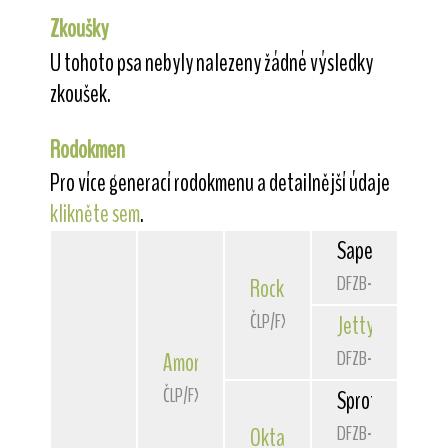
Zkoušky
U tohoto psa nebyly nalezeny žádné výsledky
zkoušek.
Rodokmen
Pro více generací rodokmenu a detailnější údaje
klikněte sem
.
Sapelars
Misch
DFZB-83 3301
Rocky
von der Bismarckquel
ČLP/FXH/24363
Jetty
von der B
DFZB-82 3191
Amor
z Kojeckého dvora
ČLP/FXH/24967
Sprotboro
Sir C
DFZB-82 1311
Oktavia
vom Lärchenbruch