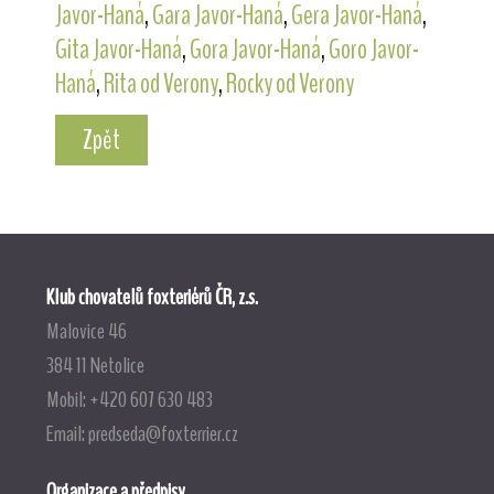
Javor-Haná
,
Gara Javor-Haná
,
Gera Javor-Haná
,
Gita Javor-Haná
,
Gora Javor-Haná
,
Goro Javor-
Haná
,
Rita od Verony
,
Rocky od Verony
Zpět
Klub chovatelů foxteriérů ČR, z.s.
Malovice 46
384 11 Netolice
Mobil: +420 607 630 483
Email:
predseda@foxterrier.cz
Organizace a předpisy