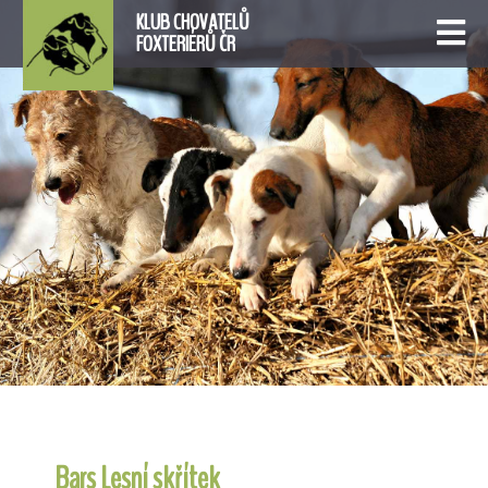
KLUB CHOVATELŮ
FOXTERIÉRŮ ČR
Bars Lesní skřítek