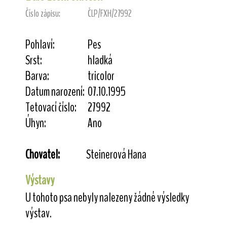
Číslo zápisu:
ČLP/FXH/27992
Pohlaví:
Pes
Srst:
hladká
Barva:
tricolor
Datum narození:
07.10.1995
Tetovací číslo:
27992
Úhyn:
Ano
Chovatel:
Steinerová Hana
Výstavy
U tohoto psa nebyly nalezeny žádné výsledky
výstav.