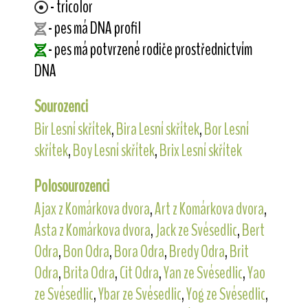
- tricolor
- pes má DNA profil
- pes má potvrzené rodiče prostřednictvím
DNA
Sourozenci
Bir Lesní skřítek
,
Bira Lesní skřítek
,
Bor Lesní
skřítek
,
Boy Lesní skřítek
,
Brix Lesní skřítek
Polosourozenci
Ajax z Komárkova dvora
,
Art z Komárkova dvora
,
Asta z Komárkova dvora
,
Jack ze Svésedlic
,
Bert
Odra
,
Bon Odra
,
Bora Odra
,
Bredy Odra
,
Brit
Odra
,
Brita Odra
,
Cit Odra
,
Yan ze Svésedlic
,
Yao
ze Svésedlic
,
Ybar ze Svésedlic
,
Yog ze Svésedlic
,