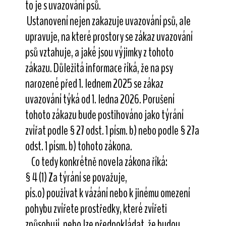
to je s uvazování psů.
Ustanovení nejen zakazuje uvazování psů, ale
upravuje, na které prostory se zákaz uvazování
psů vztahuje, a jaké jsou výjimky z tohoto
zákazu. Důležitá informace říká, že na psy
narozené před 1. lednem 2025 se zákaz
uvazování týká od 1. ledna 2026. Porušení
tohoto zákazu bude postihováno jako týrání
zvířat podle § 27 odst. 1 písm. b) nebo podle § 27a
odst. 1 písm. b) tohoto zákona.
Co tedy konkrétně novela zákona říká:
§ 4 (1) Za týrání se považuje,
pís.o) používat k vázání nebo k jinému omezení
pohybu zvířete prostředky, které zvířeti
způsobují, nebo lze předpokládat, že budou