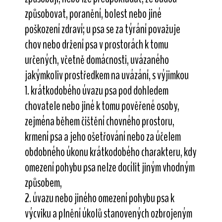
způsobovat, poranění, bolest nebo jiné
poškození zdraví; u psa se za týrání považuje
chov nebo držení psa v prostorách k tomu
určených, včetně domácnosti, uvázaného
jakýmkoliv prostředkem na uvázání, s výjimkou
1. krátkodobého úvazu psa pod dohledem
chovatele nebo jiné k tomu pověřené osoby,
zejména během čištění chovného prostoru,
krmení psa a jeho ošetřování nebo za účelem
obdobného úkonu krátkodobého charakteru, kdy
omezení pohybu psa nelze docílit jiným vhodným
způsobem,
2. úvazu nebo jiného omezení pohybu psa k
výcviku a plnění úkolů stanovených ozbrojeným