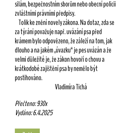
silám, bezpečnostním sborům nebo obecní policii
zvláštními právními předpisy.
Tolik ke znění novely zákona. Na dotaz, zda se
za týrání považuje např. uvázání psa před
krámem bylo odpovězeno, že záleží na tom, jak
dlouho a na jakém „úvazku“ je pes uvázán a že
velmi důležité je, že zákon hovoří o chovu a
krátkodobé zajištění psa by nemělo být
postihováno.
Vladimíra Tichá
Přečteno: 930x
Vydáno: 6.4.2025