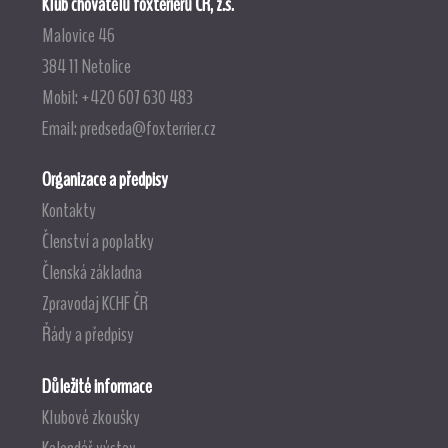
Klub chovatelů foxteriérů ČR, z.s.
Malovice 46
384 11 Netolice
Mobil: +420 607 630 483
Email:
predseda@foxterrier.cz
Organizace a předpisy
Kontakty
Členství a poplatky
Členská základna
Zpravodaj KCHF ČR
Řády a předpisy
Důležité informace
Klubové zkoušky