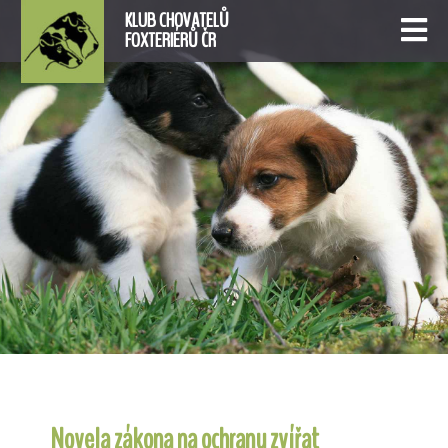
KLUB CHOVATELŮ
FOXTERIÉRŮ ČR
Novela zákona na ochranu zvířat