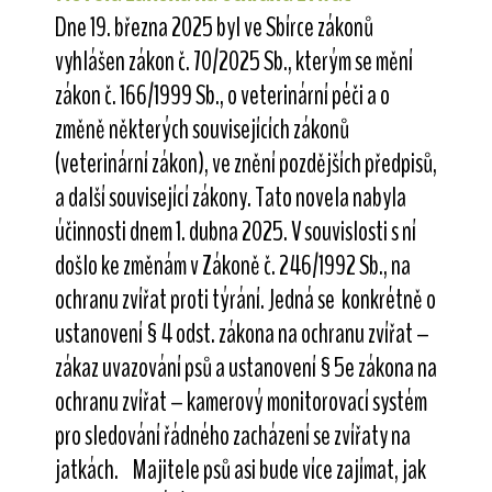
Dne 19. března 2025 byl ve Sbírce zákonů
vyhlášen zákon č. 70/2025 Sb., kterým se mění
zákon č. 166/1999 Sb., o veterinární péči a o
změně některých souvisejících zákonů
(veterinární zákon), ve znění pozdějších předpisů,
a další související zákony. Tato novela nabyla
účinnosti dnem 1. dubna 2025. V souvislosti s ní
došlo ke změnám v Zákoně č. 246/1992 Sb., na
ochranu zvířat proti týrání. Jedná se konkrétně o
ustanovení § 4 odst. zákona na ochranu zvířat –
zákaz uvazování psů a ustanovení § 5e zákona na
ochranu zvířat – kamerový monitorovací systém
pro sledování řádného zacházení se zvířaty na
jatkách. Majitele psů asi bude více zajímat, jak