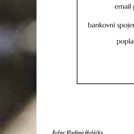
Autor: Vladimír Hutěčka