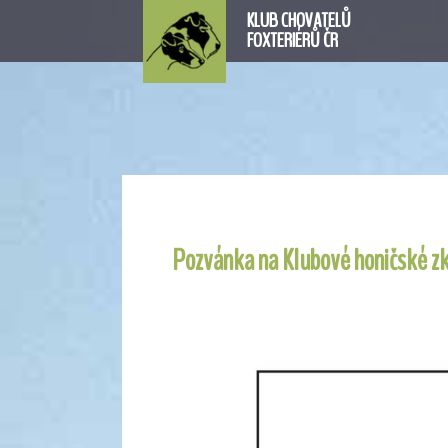
KLUB CHOVATELŮ
FOXTERIÉRŮ ČR
Pozvánka na Klubové honičské zk