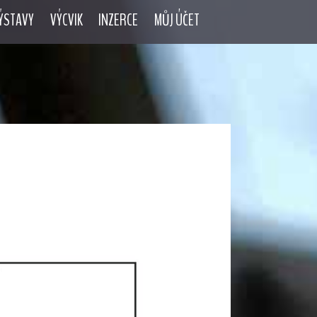
ÝSTAVY
VÝCVIK
INZERCE
MŮJ ÚČET