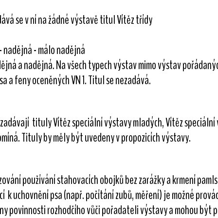
ává se v ní na žádné výstavě titul Vítěz třídy
 - nadějná - málo nadějná
adějná a nadějná. Na všech typech výstav mimo výstav pořádan
sa a feny oceněných VN 1. Titul se nezadává.
zadávají tituly Vítěz speciální výstavy mladých, Vítěz speciální 
míná. Tituly by měly být uvedeny v propozicích výstavy.
uzování používání stahovacích obojků bez zarážky a krmení paml
cí k uchovnění psa (např. počítání zubů, měření) je možné prov
y povinnosti rozhodčího vůči pořadateli výstavy a mohou být 