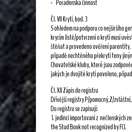
- Poradenská činnost
Čl. VII Krytí, bod. 3
S ohledem na podporu co nejširšího gen
krycím listě/potvrzení o krytí musí uvés
štěňat a provedeno ověření parentity. M
případě nechtěného překrytí feny jin
Chovatelské kluby, které jsou zodpově
jakých je dvojité krytí povoleno, příp
Čl. XII Zápis do registru
Dřívější registry P/pomocný,Z/zvláštní
Do registru se zapisují:
1. jedinci importovaní z nečlenských ze
the Stud Book not recognized by FCI.