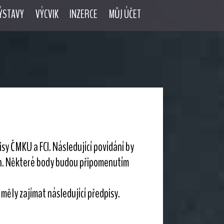
ÝSTAVY
VÝCVIK
INZERCE
MŮJ ÚČET
y ČMKU a FCI. Následující povídání by
ch. Některé body budou připomenutím
 měly zajímat následující předpisy.