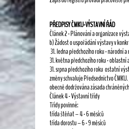
PŘEDPISY ČMKU-VÝSTAVNÍ ŘÁD
Článek 2 - Plánování a organizace výst
b) Žádost o uspořádání výstavy v konkr
31. ledna předchozího roku - národní a
31. května předchozího roku - oblastní 
31. srpna předchozího roku ostatní výs
změny schvaluje Předsednictvo ČMKU. J
obecně dodržována zásada chráněných 
Článek 4 - Výstavní třídy
Třídy povinné:
třída štěňat – 4 - 6 měsíců
třída dorostu – 6 - 9 měsíců