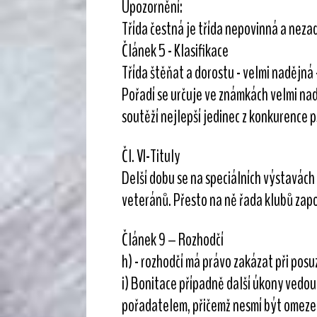
Upozornění:
Třída čestná je třída nepovinná a nezad
Článek 5 - Klasifikace
Třída štěňat a dorostu - velmi nadějná
Pořadí se určuje ve známkách velmi n
soutěží nejlepší jedinec z konkurence p
Čl. VI-Tituly
Delší dobu se na speciálních výstavách 
veteránů. Přesto na ně řada klubů zapo
Článek 9 – Rozhodčí
h) - rozhodčí má právo zakázat při pos
i) Bonitace případně další úkony vedou
pořadatelem, přičemž nesmí být omezen