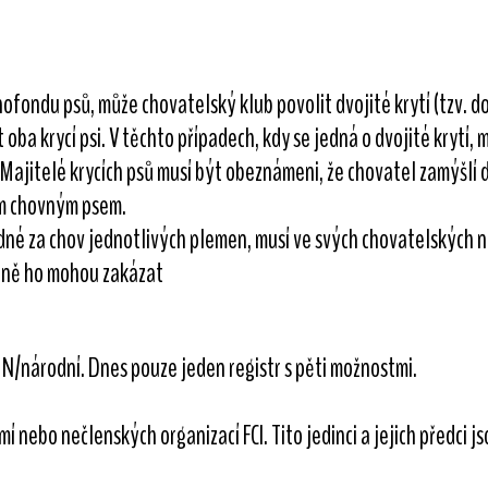
ofondu psů, může chovatelský klub povolit dvojité krytí (tzv. d
t oba krycí psi. V těchto případech, kdy se jedná o dvojité krytí,
ajitelé krycích psů musí být obeznámeni, že chovatel zamýšlí dv
ým chovným psem.
dné za chov jednotlivých plemen, musí ve svých chovatelských 
adně ho mohou zakázat
, N/národní. Dnes pouze jeden registr s pěti možnostmi.
mí nebo nečlenských organizací FCI. Tito jedinci a jejich předci