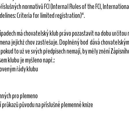
íslušných normativů FCI (Internal Rules of the FCI, International
lines: Criteria for limited registration)“.
ípadech má chovatelský klub právo pozastavit na dobu určitou
ena jejichž chov zastřešuje. Doplněný bod dává chovatelským 
pokud to už ve svých předpisech nemají, by měly znění Zápisního
sem klubu je myšleno např.:
oveným řády klubu
inných pro plemeno
í průkazů původu na příslušné plemenné knize