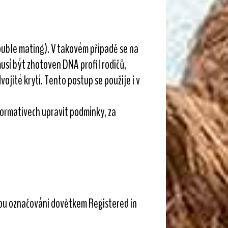
ouble mating). V takovém případě se na
 musí být zhotoven DNA profil rodičů,
ojité krytí. Tento postup se použije i v
normativech upravit podmínky, za
 jsou označováni dovětkem Registered in