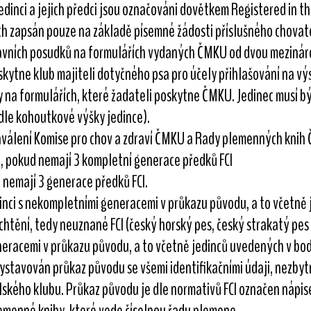
 jedinci a jejich předci jsou označováni dovětkem Registered in t
ech zapsán pouze na základě písemné žádosti příslušného chovat
stavních posudků na formulářích vydaných ČMKU od dvou mezinár
skytne klub majiteli dotyčného psa pro účely přihlašování na v
 na formulářích, které žadateli poskytne ČMKU. Jedinec musí bý
 dle kohoutkové výšky jedince).
hválení Komise pro chov a zdraví ČMKU a Rady plemenných knih
u, pokud nemají 3 kompletní generace předků FCI
í nemají 3 generace předků FCI.
dinci s nekompletními generacemi v průkazu původu, a to včetně 
chtění, tedy neuznané FCI (český horský pes, český strakatý pes 
neracemi v průkazu původu, a to včetně jedinců uvedených v bodě
ystavován průkaz původu se všemi identifikačními údaji, nezbyt
ského klubu. Průkaz původu je dle normativů FCI označen nápise
lemenné knihy, které vede číselnou řadu plemene.