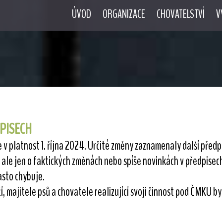
ÚVOD
ORGANIZACE
CHOVATELSTVÍ
V
DPISECH
platnost 1. října 2024. Určité změny zaznamenaly další předpis
 ale jen o faktických změnách nebo spíše novinkách v předpise
často chybuje.
 majitele psů a chovatele realizující svoji činnost pod ČMKU by