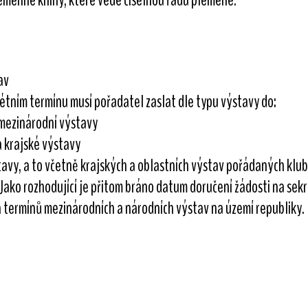
av
étním termínu musí pořadatel zaslat dle typu výstavy do:
 mezinárodní výstavy
a krajské výstavy
tavy, a to včetně krajských a oblastních výstav pořádaných klu
ako rozhodující je přitom bráno datum doručení žádosti na sekr
termínů mezinárodních a národních výstav na území republiky.