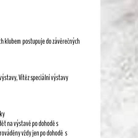
ých klubem postupuje do závěrečných
výstavy, Vítěz speciální výstavy
sky
ádět na výstavě po dohodě s
prováděny vždy jen po dohodě s