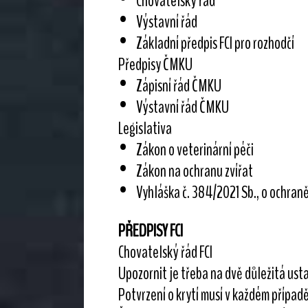
• Chovatelský řád
• Výstavní řád
• Základní předpis FCI pro rozhodčí
Předpisy ČMKU
• Zápisní řád ČMKU
• Výstavní řád ČMKU
Legislativa
• Zákon o veterinární péči
• Zákon na ochranu zvířat
• Vyhláška č. 384/2021 Sb., o ochraně
PŘEDPISY FCI
Chovatelský řád FCI
Upozornit je třeba na dvě důležitá ust
Potvrzení o krytí musí v každém případ