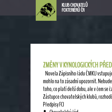
KLUB CHOVATELŮ
FOXTERIÉRŮ ČR
ZMĚNY V KYNOLOGICKÝCH PŘE
Novela Zápisního řádu ČMKU vstupuje v 
mohlo na to zásadní upozornit. Nebude
toho, co platí delší dobu, ale v čem se 
Zástupce chovatelských klubů, rozhodčí,
Předpisy FCI