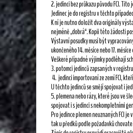
2. jedinci bez průkazu původu FCI. Tito
Jedinec je do registru v těchto případ
K ní je nutno doložit dva originály vý
nejméně „dobrá“. Kopii této žádosti po
Výstavní posudky musí být vypracovány
ukončeného 14. měsíce nebo 17. měsíce
Veškeré případné výjimky podléhají sc
3. potomci jedinců zapsaných v registr
4. jedinci importovaní ze zemí FCI, kteř
U těchto jedinců se smějí spojovat i je
5. plemena nebo rázy, které jsou ve šle
spojovat i s jedinci s nekompletními ge
Pro jedince plemen neuznaných FCI je v
tak u předků podle požadavků chovatel
Zápis do registru provádí pracoviště p