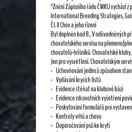
“Znění Zápisního řádu ČMKU vychází z př
International Breeding Strategies, Guide
Čl. II Chov a jeho řízení
Byl doplněn bod 8., V odůvodněných př
chovatelského servisu na plemeno/plem
chovatelů-hříšníků. Chovatelské kluby, 
Jen pro vysvětlení. Chovatelským servi
- Uchovňování jedinců způsobem stan
- Vydávání krycích listů
- Evidence štěňat na klubové bázi
- Evidence zdravotních vyšetření pov
- Poskytování formulářů pro vystaven
- Kontroly vrhů a chovu
- Doporučování psů ke krytí