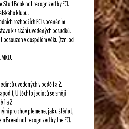
he Stud Book not recognized by FCI.
elského klubu.
odních rozhodčích FCI s oceněním
ýstavu k získání uvedených posudků.
t posouzen v dospělém věku (tzn. od
 ČMKU.
jedinců uvedených v bodě 1 a 2.
apod.), U těchto jedinců se smějí
 1 a 2.
nými pro chov plemene, jak u štěňat,
m Breed not recognized by the FCI.