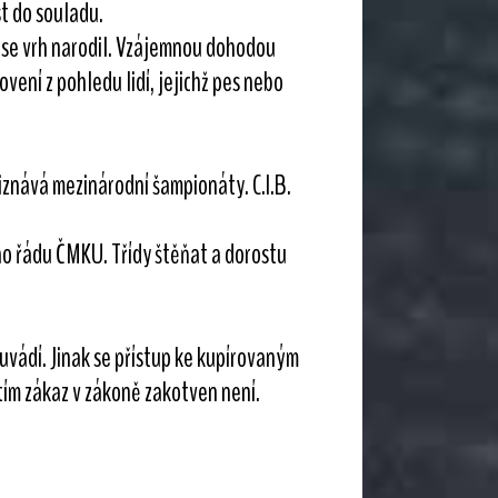
t do souladu.
e se vrh narodil. Vzájemnou dohodou
ení z pohledu lidí, jejichž pes nebo
iznává mezinárodní šampionáty. C.I.B.
ího řádu ČMKU. Třídy štěňat a dorostu
euvádí. Jinak se přístup ke kupírovaným
atím zákaz v zákoně zakotven není.