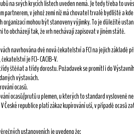
ubů na svých krycích listech uveden nemá. Je tedy třeba to uvés
m partnerem, v jehož zemi níž má chovatel trvalé bydliště a kd
organizací mohou být stanoveny výjimky. To je důležité ustanov
 to obcházejí tak, že vrh nechávají zapisovat v jiném státě.
avách navrhována dvě nová čekatelství a FCI na jejich základě př
V, čekatelství je FCI- CACIB-V.
třídy štěňat a třídy dorostu. Požadavek se promítl i do Výstavn
ádaných výstavách.
írování ocasů.
írování ocasů/prutů u plemen, u kterých to standard vysloveně n
 V České republice platí zákaz kupírování uší, v případě ocasů z
ávěrečných ustanoveních je uvedeno že: