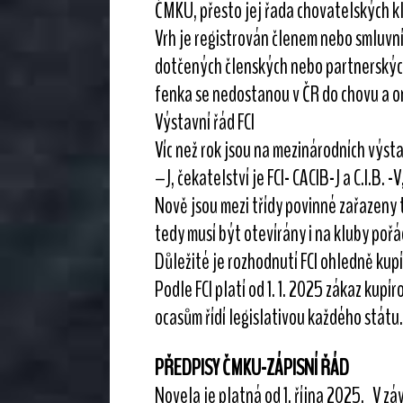
ČMKU, přesto jej řada chovatelských kl
Vrh je registrován členem nebo smluvní
dotčených členských nebo partnerských 
fenka se nedostanou v ČR do chovu a oni
Výstavní řád FCI
Víc než rok jsou na mezinárodních výst
–J, čekatelství je FCI- CACIB-J a C.I.B. -
Nově jsou mezi třídy povinné zařazeny 
tedy musí být otevírány i na kluby poř
Důležité je rozhodnutí FCI ohledně kup
Podle FCI platí od 1. 1. 2025 zákaz kup
ocasům řídí legislativou každého státu.
PŘEDPISY ČMKU-ZÁPISNÍ ŘÁD
Novela je platná od 1. října 2025. V z