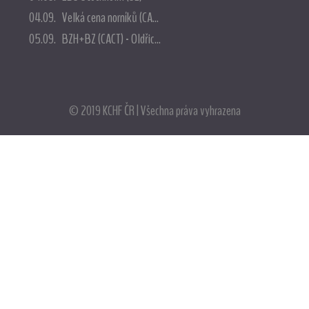
04.09. Velká cena norníků (CA...
05.09. BZH+BZ (CACT) - Oldřic...
© 2019 KCHF ČR | Všechna práva vyhrazena