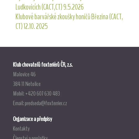
Ludkovicích (CACT,CT) 9.5.2026
Klubové barvářské zkoušky honičů Březina (CACT,
CT) 12.10. 2025
Klub chovatelů foxteriérů ČR, z.s.
Malovice 46
384 11 Netolice
Mobil: +420 607 630 483
Email:
predseda@foxterrier.cz
Organizace a předpisy
Kontakty
Členství a poplatky