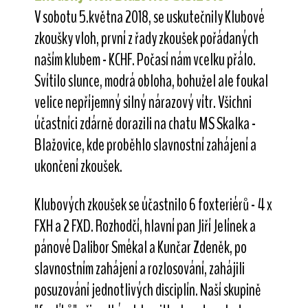
V sobotu 5.května 2018, se uskutečnily Klubové
zkoušky vloh, první z řady zkoušek pořádaných
naším klubem - KCHF. Počasí nám vcelku přálo.
Svítilo slunce, modrá obloha, bohužel ale foukal
velice nepříjemný silný nárazový vítr. Všichni
účastníci zdárně dorazili na chatu MS Skalka -
Blažovice, kde proběhlo slavnostní zahájení a
ukončení zkoušek.
Klubových zkoušek se účastnilo 6 foxteriérů - 4 x
FXH a 2 FXD. Rozhodčí, hlavní pan Jiří Jelínek a
pánové Dalibor Smékal a Kunčar Zdeněk, po
slavnostním zahájení a rozlosování, zahájili
posuzování jednotlivých disciplín. Naší skupině