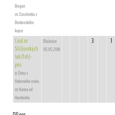
Bergen
m: Daschenka z
Benkovského
kopce
Coal ze
3
1
Blažovice
Střížovských
05.05.2018
luk (fxh) -
pes
o: Deny z
Habrového revíru
m: Karina od
Hombreho
D1) nos