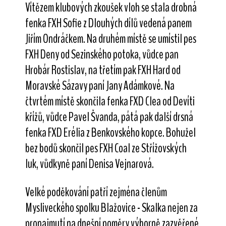
Vítězem klubových zkoušek vloh se stala drobná
fenka FXH Sofie z Dlouhých dílů vedená panem
Jiřím Ondráčkem. Na druhém místě se umístil pes
FXH Deny od Sezinského potoka, vůdce pan
Hrobár Rostislav, na třetím pak FXH Hard od
Moravské Sázavy paní Jany Adámkové. Na
čtvrtém místě skončila fenka FXD Clea od Devíti
křížů, vůdce Pavel Švanda, pátá pak další drsná
fenka FXD Erélia z Benkovského kopce. Bohužel
bez bodů skončil pes FXH Coal ze Střížovských
luk, vůdkyně paní Denisa Vejnarová.
Velké poděkování patří zejména členům
Mysliveckého spolku Blažovice - Skalka nejen za
pronajmutí na dnešní poměry výborně zazvěřené