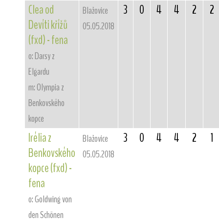
Clea od
3
0
4
4
2
2
Blažovice
Devíti křížů
05.05.2018
(fxd) - fena
o: Darsy z
Elgardu
m: Olympia z
Benkovského
kopce
Irélia z
3
0
4
4
2
1
Blažovice
Benkovského
05.05.2018
kopce (fxd) -
fena
o: Goldwing von
den Schönen