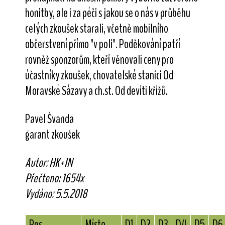
honitby, ale i za péči s jakou se o nás v průběhu
celých zkoušek starali, včetně mobilního
občerstvení přímo "v poli". Poděkování patří
rovněž sponzorům, kteří věnovali ceny pro
účastníky zkoušek, chovatelské stanici Od
Moravské Sázavy a ch.st. Od devíti křížů.
Pavel Švanda
garant zkoušek
Autor: HK+IN
Přečteno: 1654x
Vydáno: 5.5.2018
Pes
Místo
D1
D2
D3
D4
D5
D6