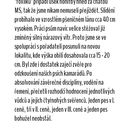
"foxlíků" připadl úsek honitby hned za chatou
MS, tak že jsme nikam nemuseli přejíždět. Slídění
probíhalo ve vzrostlém pšeničném lánu cca 40 cm
vysokém. Práci psům navíc velice stěžoval již
zmíněný silný nárazový vítr. Proto jsme se ve
spolupráci s pořadateli posunuli na novou
lokalitu, kde výška obilí dosahovala cca 15 - 20
cm. Byl zde i dostatek zaječí zvěře pro
odzkoušení našich psích kamarádů. Po
absolvování závěrečné disciplíny, vodění na
řemeni, přečetli rozhodčí hodnocení jednotlivých
vůdců a jejich čtyřnohých svěřenců. Jeden pes v I.
ceně, tři v II. ceně, jeden v III. ceně a jeden pes
bohužel neobstál.