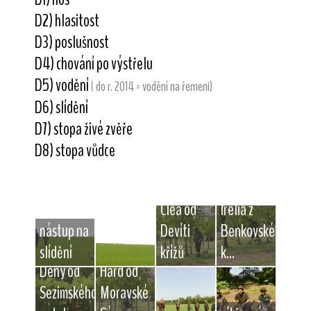
D2) hlasitost
D3) poslušnost
D4) chování po výstřelu
D5) vodění
( do r. 2014 = vodění na řemeni)
D6) slídění
D7) stopa živé zvěře
D8) stopa vůdce
Clea od
Irélia z
nástup na
Devíti
Benkovského
slídění
křížů
k...
Deny od
Hard od
Sezimského
Moravské