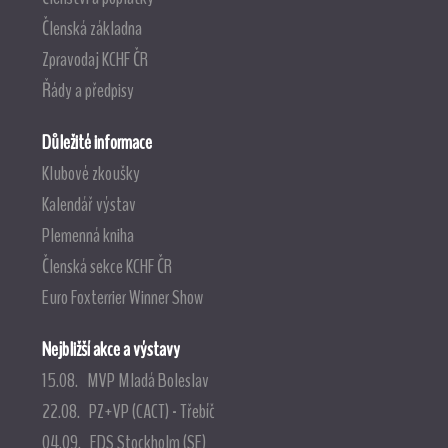
Členská základna
Zpravodaj KCHF ČR
Řády a předpisy
Důležité informace
Klubové zkoušky
Kalendář výstav
Plemenná kniha
Členská sekce KCHF ČR
Euro Foxterrier Winner Show
Nejbližší akce a výstavy
15.08. MVP Mladá Boleslav
22.08. PZ+VP (CACT) - Třebíč
04.09. EDS Stockholm (SE)