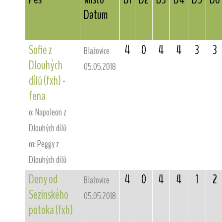
Datum
Sofie z
4
0
4
4
3
3
Blažovice
Dlouhých
05.05.2018
dílů (fxh) -
fena
o: Napoleon z
Dlouhých dílů
m: Peggy z
Dlouhých dílů
Deny od
4
0
4
4
1
2
Blažovice
Sezinského
05.05.2018
potoka (fxh)