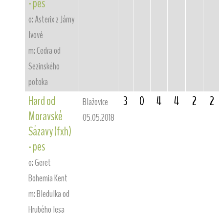
- pes
o: Asterix z Jámy
lvové
m: Cedra od
Sezinského
potoka
Hard od
3
0
4
4
2
2
Blažovice
Moravské
05.05.2018
Sázavy (fxh)
- pes
o: Geret
Bohemia Kent
m: Bledulka od
Hrubého lesa