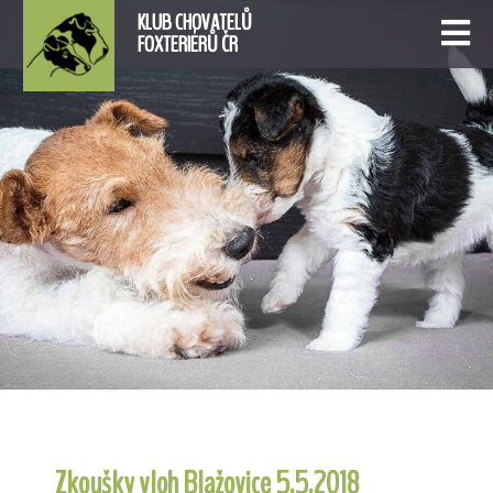
KLUB CHOVATELŮ
FOXTERIÉRŮ ČR
Zkoušky vloh Blažovice 5.5.2018