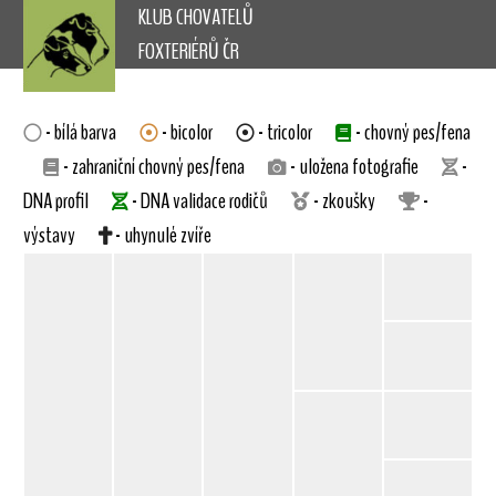
KLUB CHOVATELŮ
FOXTERIÉRŮ ČR
- bílá barva
- bicolor
- tricolor
- chovný pes/fena
- zahraniční chovný pes/fena
- uložena fotografie
-
DNA profil
- DNA validace rodičů
- zkoušky
-
výstavy
- uhynulé zvíře